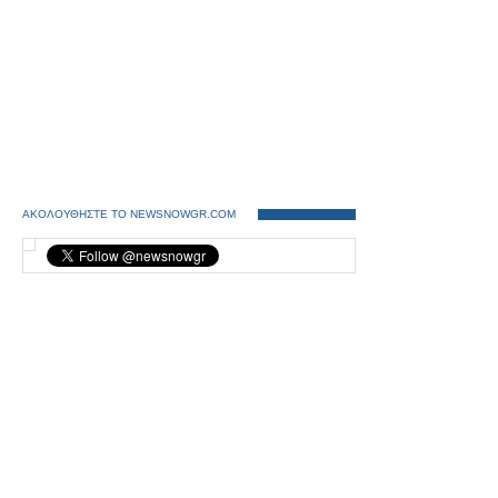
ΑΚΟΛΟΥΘΗΣΤΕ ΤΟ NEWSNOWGR.COM