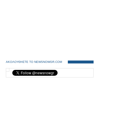
ΑΚΟΛΟΥΘΗΣΤΕ ΤΟ NEWSNOWGR.COM