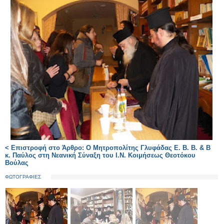
< Επιστροφή στο Άρθρο: Ο Μητροπολίτης Γλυφάδας Ε. Β. Β. & Β
κ. Παύλος στη Νεανική Σύναξη του Ι.Ν. Κοιμήσεως Θεοτόκου
Βούλας
ΦΩΤΟΓΡΑΦΙΕΣ