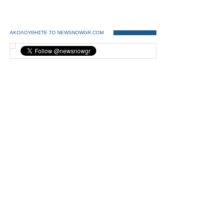
ΑΚΟΛΟΥΘΗΣΤΕ ΤΟ NEWSNOWGR.COM