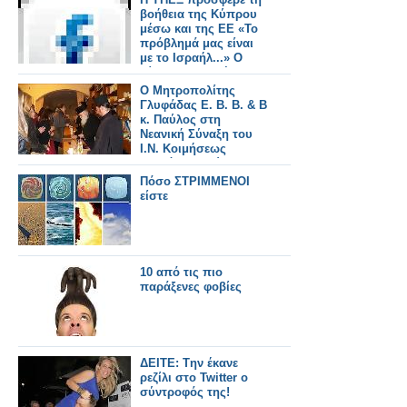
βοήθεια της Κύπρου
μέσω και της ΕΕ «Το
πρόβλημά μας είναι
με το Ισραήλ...» Ο
Λίβανος περιμένει
λύση από τον ΟΗΕ
Ο Μητροπολίτης
για το θέμα της ΑΟΖ
Γλυφάδας Ε. Β. Β. & Β
κ. Παύλος στη
Νεανική Σύναξη του
Ι.Ν. Κοιμήσεως
Θεοτόκου Βούλας
Πόσο ΣΤΡΙΜΜΕΝΟΙ
είστε
10 από τις πιο
παράξενες φοβίες
ΔΕΙΤΕ: Tην έκανε
ρεζίλι στο Twitter ο
σύντροφός της!