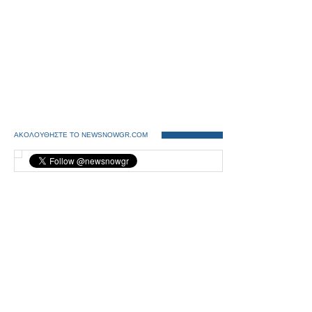
ΑΚΟΛΟΥΘΗΣΤΕ ΤΟ NEWSNOWGR.COM