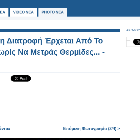
ΕΑ
VIDEO NEA
PHOTO NEA
ΑΚΟΛΟΥ
τη Διατροφή Έρχεται Από Το
ωρίς Να Μετράς Θερμίδες... -
άντα»
Επόμενη Φωτογραφία (2/4) >