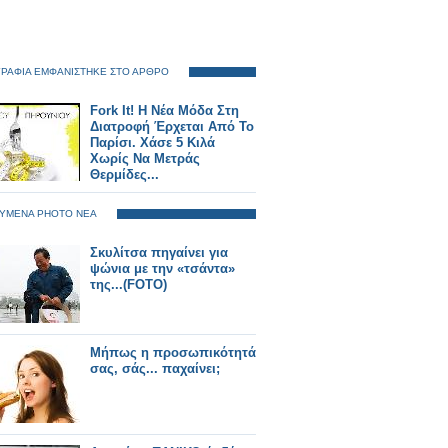
ΡΑΦΙΑ ΕΜΦΑΝΙΣΤΗΚΕ ΣΤΟ ΑΡΘΡΟ
Fork It! Η Νέα Μόδα Στη
Διατροφή Έρχεται Από Το
Παρίσι. Χάσε 5 Κιλά
Χωρίς Να Μετράς
Θερμίδες...
ΥΜΕΝΑ PHOTO ΝΕΑ
Σκυλίτσα πηγαίνει για
ψώνια με την «τσάντα»
της...(FOTO)
Mήπως η προσωπικότητά
σας, σάς... παχαίνει;