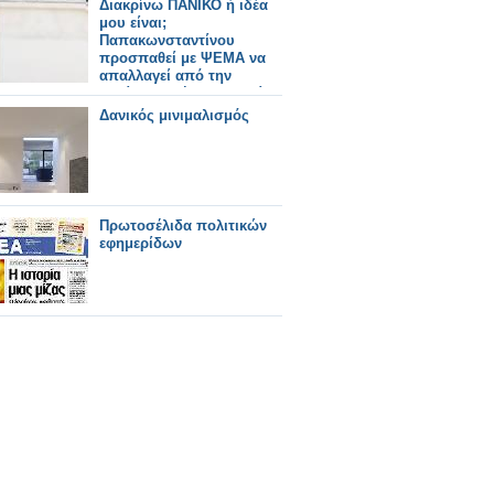
Διακρίνω ΠΑΝΙΚΟ ή ιδέα
μου είναι;
Παπακωνσταντίνου
προσπαθεί με ΨΕΜΑ να
απαλλαγεί από την
περίφημη δήλωση περί
"Τιτανικού" (βίντεο)
Δανικός μινιμαλισμός
Πρωτοσέλιδα πολιτικών
εφημερίδων