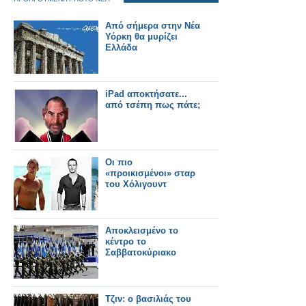
Από σήμερα στην Νέα
Υόρκη θα μυρίζει
Ελλάδα
iPad αποκτήσατε...
από τσέπη πως πάτε;
Οι πιο
«προικισμένοι» σταρ
του Χόλιγουντ
Αποκλεισμένο το
κέντρο το
Σαββατοκύριακο
Τζιν: o βασιλιάς του