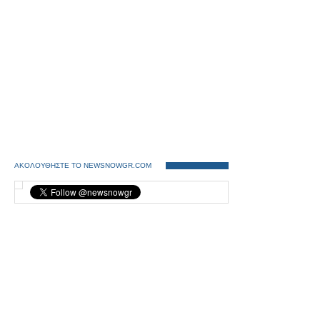
ΑΚΟΛΟΥΘΗΣΤΕ ΤΟ NEWSNOWGR.COM