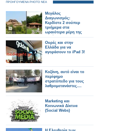
ΠΡΟΗΓΟΥΜΕΝΑ PHOTO ΝΕΑ
Μεγάλος
Διαγωνισμός:
Κερδίστε 2 σούπερ
τριήμερα στα
ωραιότερα μέρη της
Ελλάδας!
Ουρές και στην
Ελλάδα για να
αγοράσουν το iPad 3!
Κοζάνη, αυτό είναι το
περίφημο
στρατόπεδο για τους
λαθρομετανάστες....
Marketing και
Κοινωνικά Δίκτυα
(Social Webs)
Η Ελευθερία των