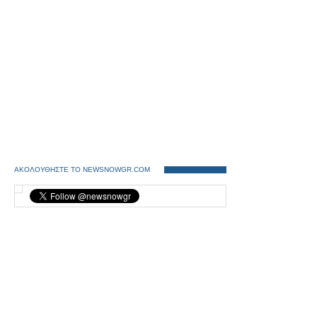
ΑΚΟΛΟΥΘΗΣΤΕ ΤΟ NEWSNOWGR.COM