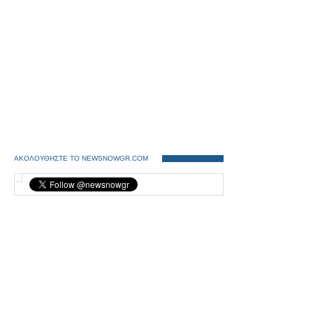
ΑΚΟΛΟΥΘΗΣΤΕ ΤΟ NEWSNOWGR.COM