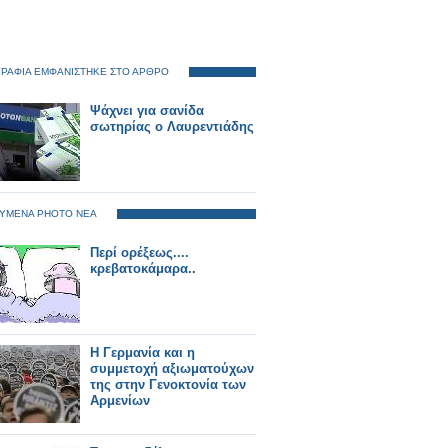
ΡΑΦΙΑ ΕΜΦΑΝΙΣΤΗΚΕ ΣΤΟ ΑΡΘΡΟ
Ψάχνει για σανίδα
σωτηρίας ο Λαυρεντιάδης
ΥΜΕΝΑ PHOTO ΝΕΑ
Περί ορέξεως....
κρεβατοκάμαρα..
H Γερμανία και η
συμμετοχή αξιωματούχων
της στην Γενοκτονία των
Aρμενίων