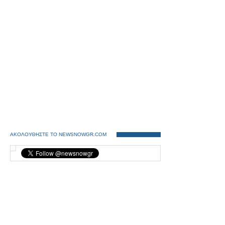
ΑΚΟΛΟΥΘΗΣΤΕ ΤΟ NEWSNOWGR.COM