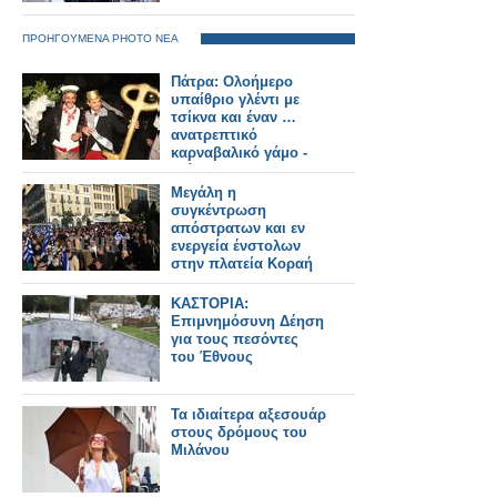
ΠΡΟΗΓΟΥΜΕΝΑ PHOTO ΝΕΑ
Πάτρα: Oλοήμερο
υπαίθριο γλέντι με
τσίκνα και έναν …
ανατρεπτικό
καρναβαλικό γάμο -
Δείτε φωτο
Μεγάλη η
συγκέντρωση
απόστρατων και εν
ενεργεία ένστολων
στην πλατεία Κοραή
ΚΑΣΤΟΡΙΑ:
Επιμνημόσυνη Δέηση
για τους πεσόντες
του Έθνους
Τα ιδιαίτερα αξεσουάρ
στους δρόμους του
Μιλάνου