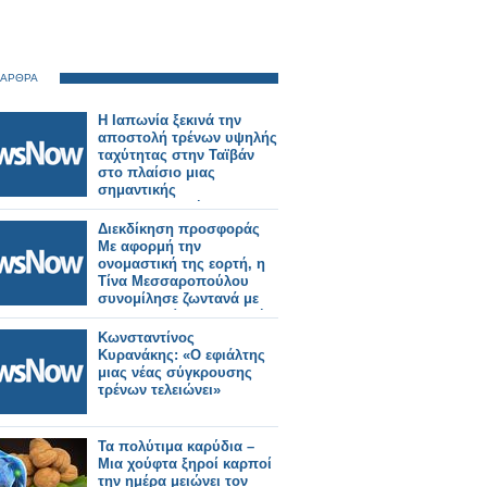
 ΑΡΘΡΑ
Η Ιαπωνία ξεκινά την
αποστολή τρένων υψηλής
ταχύτητας στην Ταϊβάν
στο πλαίσιο μιας
σημαντικής
σιδηροδρομικής
παραγγελίας.
Διεκδίκηση προσφοράς
Με αφορμή την
ονομαστική της εορτή, η
Τίνα Μεσσαροπούλου
συνομίλησε ζωντανά με
την Σταματίνα Τσιμτσιλή
και την τηλεοπτική της
Κωνσταντίνος
παρέα το πρωινό της
Κυρανάκης: «Ο εφιάλτης
Πέμπτης στο Happy Day
μιας νέας σύγκρουσης
του Alpha. Κι αυτό, μιας
τρένων τελειώνει»
και αμέσως μετά τις ευχές
στους συνεργάτες που
βρίσκονταν μπροστά και
Τα πολύτιμα καρύδια –
πίσω από τις κά
Μια χούφτα ξηροί καρποί
την ημέρα μειώνει τον