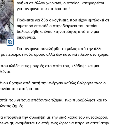
ανήκει σε άλλον χωριανό, ο οποίος, κατηγορείται
για τον φόνο του πατέρα του!
Πρόκειται για δύο οικογένειες που είχαν εμπλακεί σε
αιματηρό επεισόδιο στην διάρκεια του οποίου
δολοφονήθηκε ένας κτηνοτρόφος από την μια
οικογένεια.
Για τον φόνο συνελήφθη το μέλος από την άλλη
ς με περιοριστικούς όρους αλλά δεν κατοικεί πλέον στο χωριό.
που κλάδευε τις μουριές στο σπίτι του, κλάδεψε και μια
θέντα.
ένου θίχτηκε από αυτή την ενέργεια καθώς θεώρησε πως ο
ονιά» του πατέρα του.
πίτι του γείτονα σπάζοντας τζάμια, ενώ πυροβόλησε και το
ώντας ζημιές.
να αποφύγει την σύλληψη με την διαδικασία του αυτοφώρου,
ews.gr, αναμένεται τις επόμενες ώρες να παρουσιαστεί στην