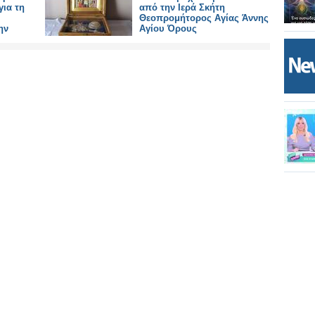
για τη
από την Ιερά Σκήτη
Θεοπρομήτορος Αγίας Άννης
ην
Αγίου Όρους