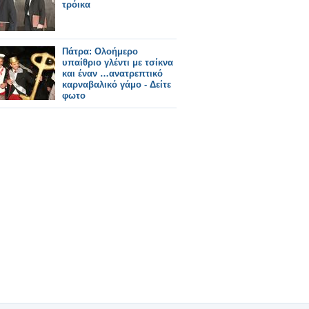
τρόικα
Πάτρα: Oλοήμερο
υπαίθριο γλέντι με τσίκνα
και έναν …ανατρεπτικό
καρναβαλικό γάμο - Δείτε
φωτο