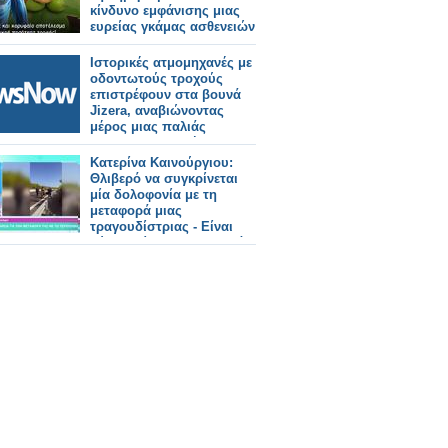
κίνδυνο εμφάνισης μιας
ευρείας γκάμας ασθενειών
Ιστορικές ατμομηχανές με
οδοντωτούς τροχούς
επιστρέφουν στα βουνά
Jizera, αναβιώνοντας
μέρος μιας παλιάς
Αυστρο-Πρωσικής
διαδρομής από το 1902
Κατερίνα Καινούργιου:
Θλιβερό να συγκρίνεται
μία δολοφονία με τη
μεταφορά μιας
τραγουδίστριας - Eίναι
δύο τελείως διαφορετικά
περιστατικά