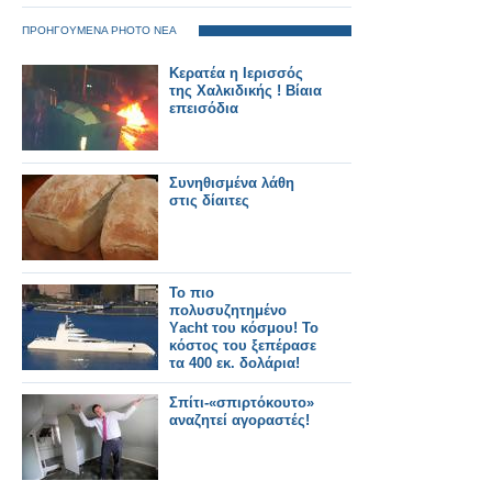
ΠΡΟΗΓΟΥΜΕΝΑ PHOTO ΝΕΑ
Kερατέα η Ιερισσός
της Χαλκιδικής ! Βίαια
επεισόδια
Συνηθισμένα λάθη
στις δίαιτες
Το πιο
πολυσυζητημένο
Υacht του κόσμου! Το
κόστος του ξεπέρασε
τα 400 εκ. δολάρια!
[photos]
Σπίτι-«σπιρτόκουτο»
αναζητεί αγοραστές!