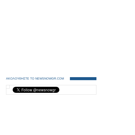
ΑΚΟΛΟΥΘΗΣΤΕ ΤΟ NEWSNOWGR.COM