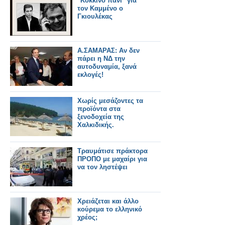
"Κόκκινο πανί" για
τον Καμμένο ο
Γκιουλέκας
A.ΣΑΜΑΡΑΣ: Αν δεν
πάρει η ΝΔ την
αυτοδυναμία, ξανά
εκλογές!
Χωρίς μεσάζοντες τα
προϊόντα στα
ξενοδοχεία της
Χαλκιδικής.
Τραυμάτισε πράκτορα
ΠΡΟΠΟ με μαχαίρι για
να τον ληστέψει
Χρειάζεται και άλλο
κούρεμα το ελληνικό
χρέος;