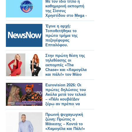
Με τον ίδιο τίτλο η
καθημερινή εκπομπή
της Σίσσυς
Χρηστίδου στο Mega -
Πότε κάνει πρεμιέρα;
Έγινε η αρχή:
Τοποθετήθηκε το
πρώτο τμήμα της
πεζογέφυρας
Επταλόφου.
Στην πρώτη θέση της
τηλεθέασης οι
εκπομπές «The
Chase» και «Χαμογέλα
και πάλι!» τον Μάιο
Eurovision 2026: Οι
πρώτες δηλώσεις του
Ακύλα μετά τον τελικό
– «Πάλι κουβά!Δεν
ξέρω αν πρέπει να
ζητήσω συγγνώμη»
Πρωινή ψυχαγωγική
ζώνη: Πρώτος ο
Μάνεσης – Κοντά το
«Χαμογέλα και Πάλι!»