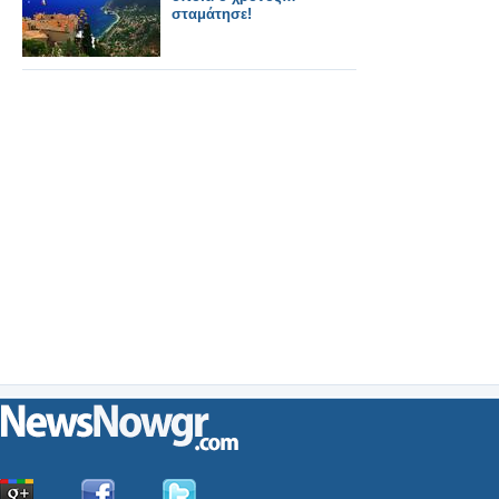
σταμάτησε!