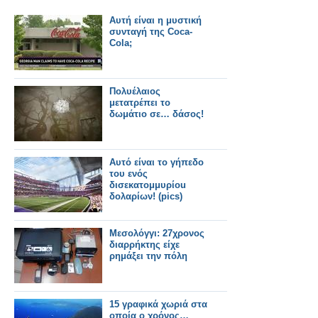
Αυτή είναι η μυστική
συνταγή της Coca-
Cola;
Πολυέλαιος
μετατρέπει το
δωμάτιο σε… δάσος!
Αυτό είναι τo γήπεδο
του ενός
δισεκατομμυρίou
δολαρίων! (pics)
Μεσολόγγι: 27χρονος
διαρρήκτης είχε
ρημάξει την πόλη
15 γραφικά χωριά στα
οποία ο χρόνος…