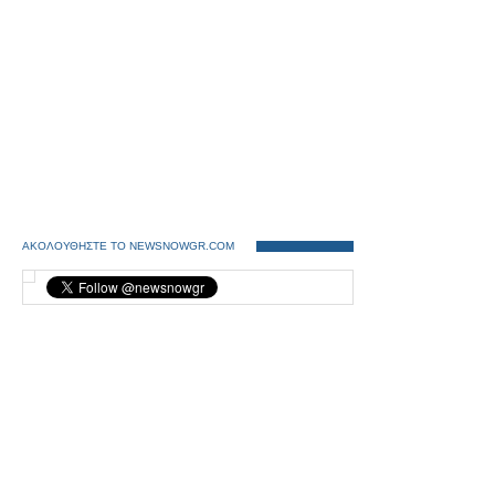
ΑΚΟΛΟΥΘΗΣΤΕ ΤΟ NEWSNOWGR.COM