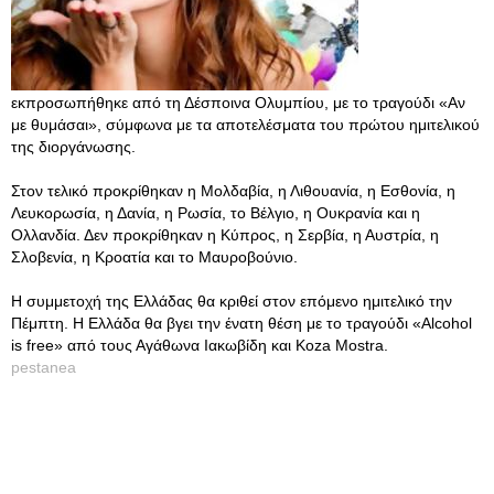
εκπροσωπήθηκε από τη Δέσποινα Ολυμπίου, με το τραγούδι «Αν
με θυμάσαι», σύμφωνα με τα αποτελέσματα του πρώτου ημιτελικού
της διοργάνωσης.
Στον τελικό προκρίθηκαν η Μολδαβία, η Λιθουανία, η Εσθονία, η
Λευκορωσία, η Δανία, η Ρωσία, το Βέλγιο, η Ουκρανία και η
Ολλανδία. Δεν προκρίθηκαν η Κύπρος, η Σερβία, η Αυστρία, η
Σλοβενία, η Κροατία και το Μαυροβούνιο.
Η συμμετοχή της Ελλάδας θα κριθεί στον επόμενο ημιτελικό την
Πέμπτη. Η Ελλάδα θα βγει την ένατη θέση με το τραγούδι «Alcohol
is free» από τους Αγάθωνα Ιακωβίδη και Κoza Mostra.
pestanea