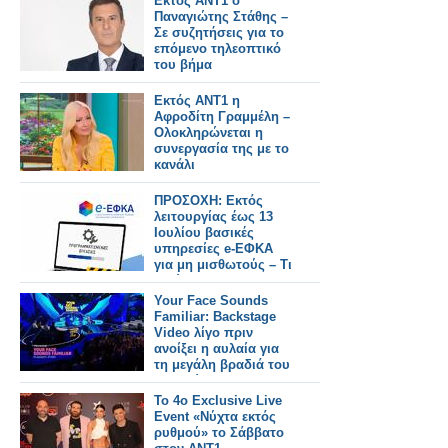
Εκτός ΑΝΤ1 ο
Παναγιώτης Στάθης –
Σε συζητήσεις για το
επόμενο τηλεοπτικό
του βήμα
Εκτός ΑΝΤ1 η
Αφροδίτη Γραμμέλη –
Ολοκληρώνεται η
συνεργασία της με το
κανάλι
ΠΡΟΣΟΧΗ: Εκτός
λειτουργίας έως 13
Ιουλίου βασικές
υπηρεσίες e-ΕΦΚΑ
για μη μισθωτούς – Τι
ισχύει για τους
φαρμακοποιούς
Your Face Sounds
Familiar: Backstage
Video λίγο πριν
ανοίξει η αυλαία για
τη μεγάλη βραδιά του
Τελικού
Το 4ο Exclusive Live
Event «Νύχτα εκτός
ρυθμού» το Σάββατο