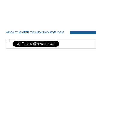
ΑΚΟΛΟΥΘΗΣΤΕ ΤΟ NEWSNOWGR.COM