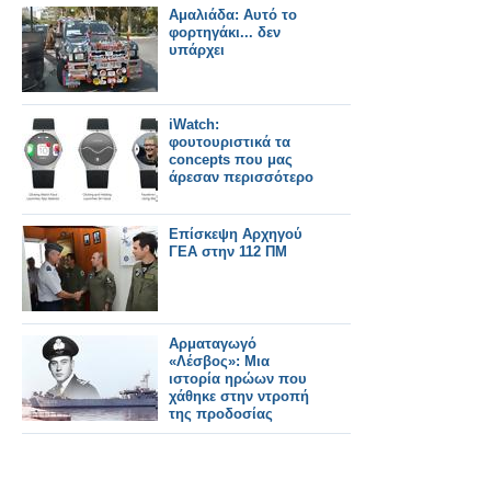
κινητήρων
Aμαλιάδα: Αυτό το
φορτηγάκι... δεν
υπάρχει
iWatch:
φουτουριστικά τα
concepts που μας
άρεσαν περισσότερο
Επίσκεψη Αρχηγού
ΓΕΑ στην 112 ΠΜ
Αρματαγωγό
«Λέσβος»: Μια
ιστορία ηρώων που
χάθηκε στην ντροπή
της προδοσίας