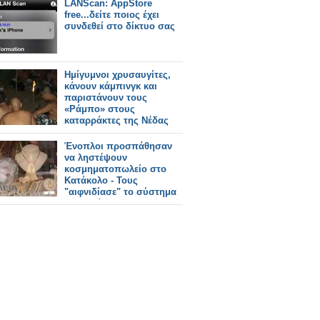
LANScan: AppStore
free...δείτε ποιος έχει
συνδεθεί στο δίκτυο σας
Ημίγυμνοι χρυσαυγίτες,
κάνουν κάμπινγκ και
παριστάνουν τους
«Ράμπο» στους
καταρράκτες της Nέδας
Ένοπλοι προσπάθησαν
να ληστέψουν
κοσμηματοπωλείο στο
Κατάκολο - Τους
"αιφνιδίασε" το σύστημα
ασφαλείας