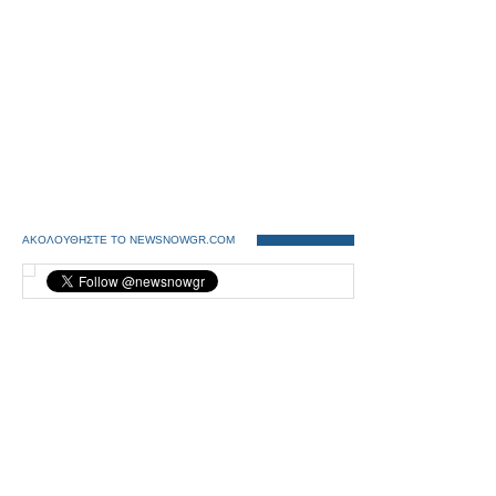
ΑΚΟΛΟΥΘΗΣΤΕ ΤΟ NEWSNOWGR.COM