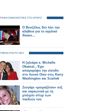
ΡΑΦΙΑ ΕΜΦΑΝΙΣΤΗΚΕ ΣΤΟ ΑΡΘΡΟ
Ο Βενιζέλος δεν λέει την
αλήθεια για το αγγλικό
δίκαιο…
ΥΜΕΝΑ PHOTO ΝΕΑ
Η ζηλιάρα κ. Michelle
Obama!...Έχει
απαγορέψει την είσοδο
στο Λευκό Οίκο στις Kerry
Washington και Scarlett
Johansson
Ζευγάρι «μοιραζόταν» σεξ
και ναρκωτικά με τη
μπέιμπι σίτερ των
παιδιών του