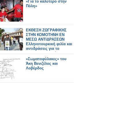
«Για το καλύτερο στην
Πόλη»
ΕΚΘΕΣΗ ΖΩΓΡΑΦΙΚΗΣ
ΣΤΗΝ ΚΟΜΟΤΗΝΗ ΕΝ
ΜΕΣΩ ΑΝΤΙΔΡΑΣΕΩΝ
Ελληνοτουρκική φιλία και
αντιδράσεις για το
«τουρκοελληνικό
σουργελιστάν»
«Σωματοφύλακες» του
Άκη Βενιζέλος και
Λοβέρδος