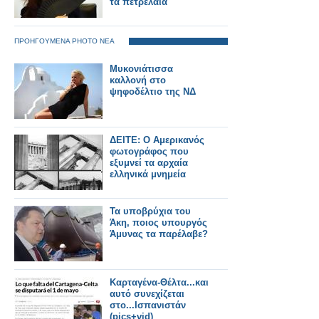
τα πετρέλαια
ΠΡΟΗΓΟΥΜΕΝΑ PHOTO ΝΕΑ
Μυκονιάτισσα
καλλονή στο
ψηφοδέλτιο της ΝΔ
ΔΕΙΤΕ: O Αμερικανός
φωτογράφος που
εξυμνεί τα αρχαία
ελληνικά μνημεία
Τα υποβρύχια του
Άκη, ποιος υπουργός
Άμυνας τα παρέλαβε?
Καρταγένα-Θέλτα...και
αυτό συνεχίζεται
στο...Ισπανιστάν
(pics+vid)