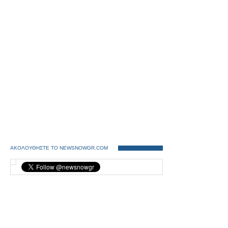
ΑΚΟΛΟΥΘΗΣΤΕ ΤΟ NEWSNOWGR.COM