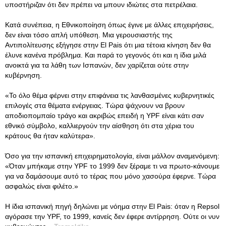
υποστήριζαν ότι δεν πρέπει να μπουν ιδιώτες στα πετρέλαια.
Κατά συνέπεια, η Εθνικοποίηση όπως έγινε με άλλες επιχειρήσεις,
δεν είναι τόσο απλή υπόθεση. Μια γερουσιαστής της
Αντιπολίτευσης εξήγησε στην El Pais ότι μια τέτοια κίνηση δεν θα
έλυνε κανένα πρόβλημα. Και παρά το γεγονός ότι και η ίδια μιλά
ανοικτά για τα λάθη των Ισπανών, δεν χαρίζεται ούτε στην
κυβέρνηση.
«Το όλο θέμα φέρνει στην επιφάνεια τις λανθασμένες κυβερνητικές
επιλογές στα θέματα ενέργειας. Τώρα ψάχνουν να βρουν
αποδιοπομπαίο τράγο και ακριβώς επειδή η YPF είναι κάτι σαν
εθνικό σύμβολο, καλλιεργούν την αίσθηση ότι στα χέρια του
κράτους θα ήταν καλύτερα».
Όσο για την ισπανική επιχειρηματολογία, είναι μάλλον αναμενόμενη:
«Όταν μπήκαμε στην YPF το 1999 δεν ξέραμε τι να πρωτο-κάνουμε
για να δαμάσουμε αυτό το τέρας που μόνο χασούρα έφερνε. Τώρα
ασφαλώς είναι φιλέτο.»
Η ίδια ισπανική πηγή δηλώνει με νόημα στην El Pais: όταν η Repsol
αγόρασε την YPF, το 1999, κανείς δεν έφερε αντίρρηση. Ούτε οι νυν