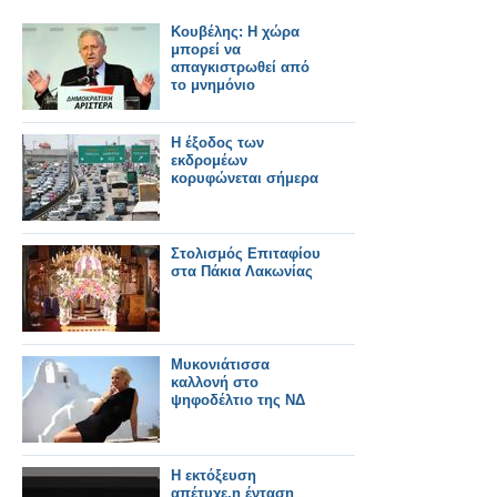
Κουβέλης: Η χώρα
μπορεί να
απαγκιστρωθεί από
το μνημόνιο
Η έξοδος των
εκδρομέων
κορυφώνεται σήμερα
Στολισμός Επιταφίου
στα Πάκια Λακωνίας
Μυκονιάτισσα
καλλονή στο
ψηφοδέλτιο της ΝΔ
Η εκτόξευση
απέτυχε,η ένταση