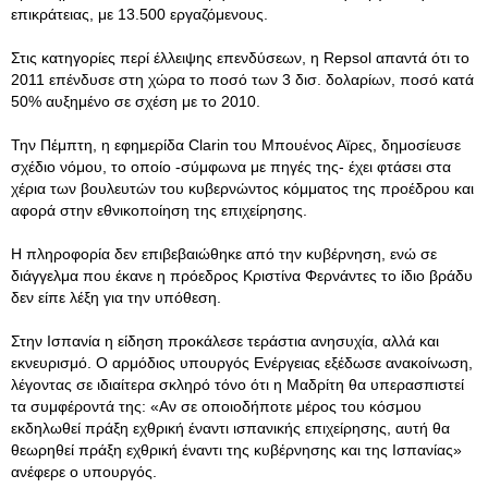
επικράτειας, με 13.500 εργαζόμενους.
Στις κατηγορίες περί έλλειψης επενδύσεων, η Repsol απαντά ότι το
2011 επένδυσε στη χώρα το ποσό των 3 δισ. δολαρίων, ποσό κατά
50% αυξημένο σε σχέση με το 2010.
Την Πέμπτη, η εφημερίδα Clarin του Μπουένος Αϊρες, δημοσίευσε
σχέδιο νόμου, το οποίο -σύμφωνα με πηγές της- έχει φτάσει στα
χέρια των βουλευτών του κυβερνώντος κόμματος της προέδρου και
αφορά στην εθνικοποίηση της επιχείρησης.
Η πληροφορία δεν επιβεβαιώθηκε από την κυβέρνηση, ενώ σε
διάγγελμα που έκανε η πρόεδρος Κριστίνα Φερνάντες το ίδιο βράδυ
δεν είπε λέξη για την υπόθεση.
Στην Ισπανία η είδηση προκάλεσε τεράστια ανησυχία, αλλά και
εκνευρισμό. Ο αρμόδιος υπουργός Ενέργειας εξέδωσε ανακοίνωση,
λέγοντας σε ιδιαίτερα σκληρό τόνο ότι η Μαδρίτη θα υπερασπιστεί
τα συμφέροντά της: «Αν σε οποιοδήποτε μέρος του κόσμου
εκδηλωθεί πράξη εχθρική έναντι ισπανικής επιχείρησης, αυτή θα
θεωρηθεί πράξη εχθρική έναντι της κυβέρνησης και της Ισπανίας»
ανέφερε ο υπουργός.