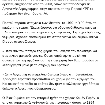
αρκετές επιχειρήσεις από το 2003, όπως για παράδειγμα τις
Αργεντινές Αερογραμμές, στην περίπτωση της Repsol-YPF τα
πράγματα δεν είναι τόσο απλά.
Προτού περάσει στα χέρια των ιδιωτών, το 1992, η YPF ήταν το
καμάρι της χώρας. Έκανε έρευνες για υδρογονάνθρακες και στα
πλέον απομακρυσμένα σημεία της επικράτειας. Έφτιαχνε δρόμους,
γέφυρες, σχολεία, νοσοκομεία και σπίτια για να δουλέψουν και να
ζήσουν οι εργαζόμενοι.
«Ήταν σαν τον πατέρα της χώρας που έφερνε τον πολιτισμό και
στις πλέον μακρινές γωνιές. Όμως παρά την ιστορική και
συναισθηματική της διάσταση, η επιχείρηση δεν θα μπορούσε να
λειτουργήσει μόνο με τη στήριξη του Κράτους.
» Στην Αργεντινή το πετρέλαιο δεν ρέει όπως στη Βενεζουέλα.
Χρειάζεται τεράστια προσπάθεια και χρήμα για την εξαγωγή του.
Και σε αυτό το πεδίο το κράτος δεν ήταν ο καλύτερος εργοδότης»
δηλώνει ο Αργεντινός αξιωματούχος.
Ο ίδιος θυμάται και τον ιστορικό ηγέτη της χώρας Χουάν Περόν, ο
οποίος χαρακτήριζε «εθνικιστές της πεντάρας» όσους το 1954