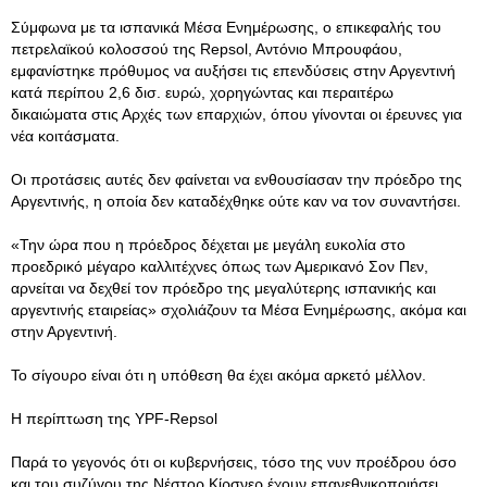
Σύμφωνα με τα ισπανικά Μέσα Ενημέρωσης, ο επικεφαλής του
πετρελαϊκού κολοσσού της Repsol, Aντόνιο Μπρουφάου,
εμφανίστηκε πρόθυμος να αυξήσει τις επενδύσεις στην Αργεντινή
κατά περίπου 2,6 δισ. ευρώ, χορηγώντας και περαιτέρω
δικαιώματα στις Αρχές των επαρχιών, όπου γίνονται οι έρευνες για
νέα κοιτάσματα.
Οι προτάσεις αυτές δεν φαίνεται να ενθουσίασαν την πρόεδρο της
Αργεντινής, η οποία δεν καταδέχθηκε ούτε καν να τον συναντήσει.
«Την ώρα που η πρόεδρος δέχεται με μεγάλη ευκολία στο
προεδρικό μέγαρο καλλιτέχνες όπως των Αμερικανό Σον Πεν,
αρνείται να δεχθεί τον πρόεδρο της μεγαλύτερης ισπανικής και
αργεντινής εταιρείας» σχολιάζουν τα Μέσα Ενημέρωσης, ακόμα και
στην Αργεντινή.
Το σίγουρο είναι ότι η υπόθεση θα έχει ακόμα αρκετό μέλλον.
Η περίπτωση της YPF-Repsol
Παρά το γεγονός ότι οι κυβερνήσεις, τόσο της νυν προέδρου όσο
και του συζύγου της Νέστορ Κίρσνερ έχουν επανεθνικοποιήσει