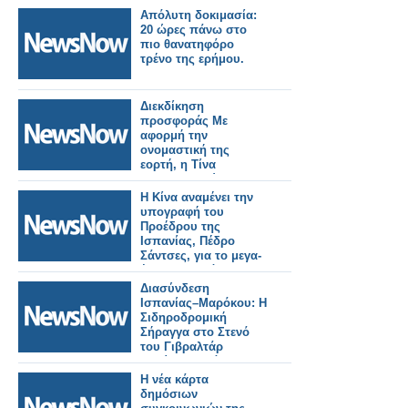
Απόλυτη δοκιμασία:
20 ώρες πάνω στο
πιο θανατηφόρο
τρένο της ερήμου.
Διεκδίκηση
προσφοράς Με
αφορμή την
ονομαστική της
εορτή, η Τίνα
Μεσσαροπούλου
συνομίλησε ζωντανά
Η Κίνα αναμένει την
με την Σταματίνα
υπογραφή του
Τσιμτσιλή και την
Προέδρου της
τηλεοπτική της παρέα
Ισπανίας, Πέδρο
το πρωινό της
Σάντσες, για το μεγα-
Πέμπτης στο Happy
έργο του Δρόμου του
Day του Alpha. Κι
Μεταξιού. Κινέζοι
Διασύνδεση
αυτό, μιας και
κατασκευαστές
Ισπανίας–Μαρόκου: Η
αμέσως μετά τις ευχές
ετοιμάζονται για
Σιδηροδρομική
στους συνεργάτες
μελλοντικές
Σήραγγα στο Στενό
που βρίσκονταν
σιδηροδρομικές
του Γιβραλτάρ
μπροστά και πίσω
γραμμές υψηλής
μπαίνει σε φάση
από τις κά
ταχύτητας.
υλοποίησης
Η νέα κάρτα
δημόσιων