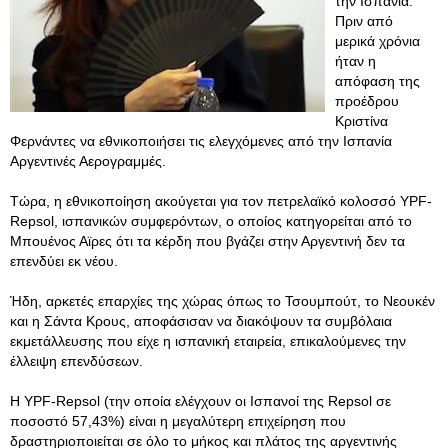
την Ισπανία.
Πριν από
μερικά χρόνια
ήταν η
απόφαση της
προέδρου
Κριστίνα
Φερνάντες να εθνικοποιήσει τις ελεγχόμενες από την Ισπανία
Αργεντινές Αερογραμμές.
Τώρα, η εθνικοποίηση ακούγεται για τον πετρελαϊκό κολοσσό YPF-
Repsol, ισπανικών συμφερόντων, ο οποίος κατηγορείται από το
Μπουένος Αϊρες ότι τα κέρδη που βγάζει στην Αργεντινή δεν τα
επενδύει εκ νέου.
Ήδη, αρκετές επαρχίες της χώρας όπως το Τσουμπούτ, το Νεουκέν
και η Σάντα Κρους, αποφάσισαν να διακόψουν τα συμβόλαια
εκμετάλλευσης που είχε η ισπανική εταιρεία, επικαλούμενες την
έλλειψη επενδύσεων.
Η YPF-Repsol (την οποία ελέγχουν οι Ισπανοί της Repsol σε
ποσοστό 57,43%) είναι η μεγαλύτερη επιχείρηση που
δραστηριοποιείται σε όλο το μήκος και πλάτος της αργεντινής