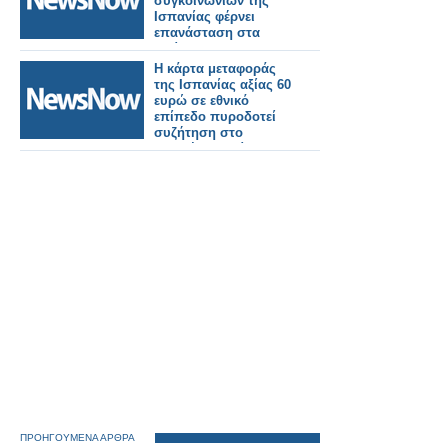
συγκοινωνιών της
Ισπανίας φέρνει
επανάσταση στα
ταξίδια.
Η κάρτα μεταφοράς
της Ισπανίας αξίας 60
ευρώ σε εθνικό
επίπεδο πυροδοτεί
συζήτηση στο
Ηνωμένο Βασίλειο για
τα ακριβότερα
σιδηροδρομικά
εισιτήρια στην
Ευρώπη
ΠΡΟΗΓΟΥΜΕΝΑ ΑΡΘΡΑ