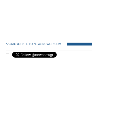
ΑΚΟΛΟΥΘΗΣΤΕ ΤΟ NEWSNOWGR.COM