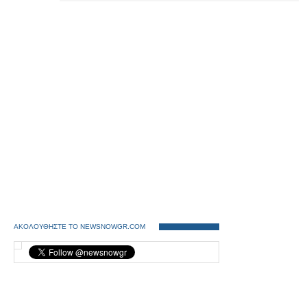
ΑΚΟΛΟΥΘΗΣΤΕ ΤΟ NEWSNOWGR.COM