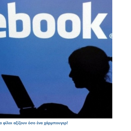
 φίλοι αξίζουν όσο ένα χάρμπουγερ!