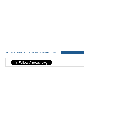
ΑΚΟΛΟΥΘΗΣΤΕ ΤΟ NEWSNOWGR.COM