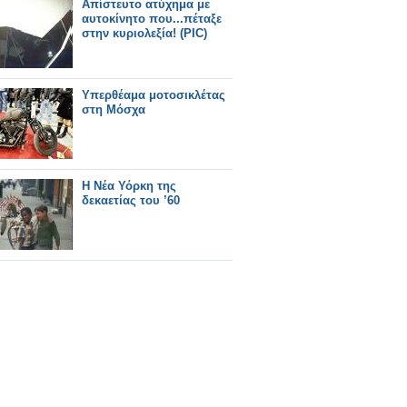
Απίστευτο ατύχημα με
αυτοκίνητο που...πέταξε
στην κυριολεξία! (PIC)
Υπερθέαμα μοτοσικλέτας
στη Μόσχα
Η Νέα Υόρκη της
δεκαετίας του ’60