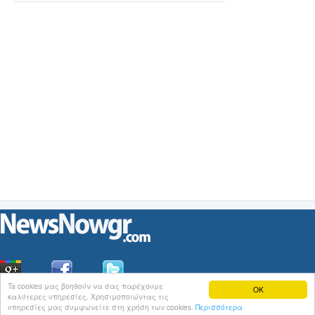
Ta cookies μας βοηθούν να σας παρέχουμε
OK
καλύτερες υπηρεσίες. Χρησιμοποιώντας τις
Οι
Ειδήσεις
του NewsNowgr.com στο
iNews
υπηρεσίες μας συμφωνείτε στη χρήση των cookies.
Περισσότερα
Σχετικά με το NewsNowgr.com | Αποποίηση Ευθυνών | Διαγραφή ή Τροποποίηση Άρθρων | 