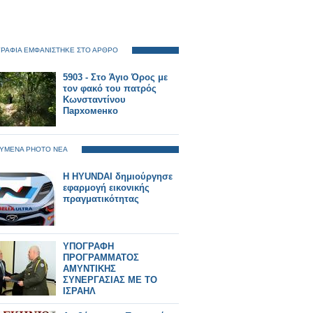
ΡΑΦΙΑ ΕΜΦΑΝΙΣΤΗΚΕ ΣΤΟ ΑΡΘΡΟ
5903 - Στο Άγιο Όρος με
τον φακό του πατρός
Κωνσταντίνου
Пархоменко
ΥΜΕΝΑ PHOTO ΝΕΑ
Η HYUNDAI δημιούργησε
εφαρμογή εικονικής
πραγματικότητας
YΠΟΓΡΑΦΗ
ΠΡΟΓΡΑΜΜΑΤΟΣ
ΑΜΥΝΤΙΚΗΣ
ΣΥΝΕΡΓΑΣΙΑΣ ME TΟ
IΣΡΑΗΛ