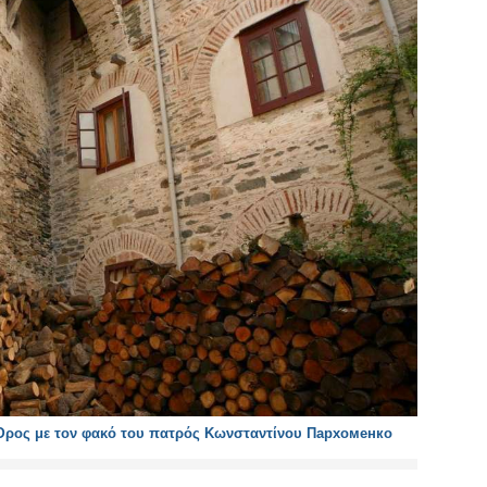
 Όρος με τον φακό του πατρός Κωνσταντίνου Пархоменко