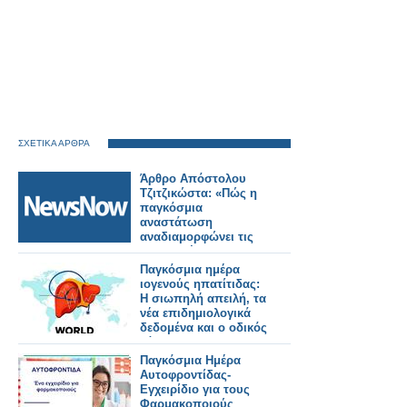
ΣΧΕΤΙΚΑ ΑΡΘΡΑ
Άρθρο Απόστολου
Τζιτζικώστα: «Πώς η
παγκόσμια
αναστάτωση
αναδιαμορφώνει τις
μεταφορές και τον
τουρισμό»
Παγκόσμια ημέρα
ιογενούς ηπατίτιδας:
Η σιωπηλή απειλή, τα
νέα επιδημιολογικά
δεδομένα και ο οδικός
χάρτης για την
εξάλειψη της νόσου
Παγκόσμια Ημέρα
Αυτοφροντίδας-
Εγχειρίδιο για τους
Φαρμακοποιούς