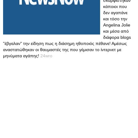
σκαρφίστηκαν
κάποιοι που
δεν αγαπάνε
και τόσο την
Angelina Jolie
και μέσα από
διάφορα blogs
"έβγαλαν" την είδηση πως η διάσημη ηθοποιός πέθανε! Αμέσως
αναστατώθηκαν οι θαυμαστές της που γέμισαν το ίντερνετ με
μηνύματα αγάπης!
24wro