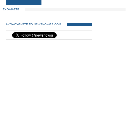
ΣΧΟΛΙΑΣΤΕ
ΑΚΟΛΟΥΘΗΣΤΕ ΤΟ NEWSNOWGR.COM