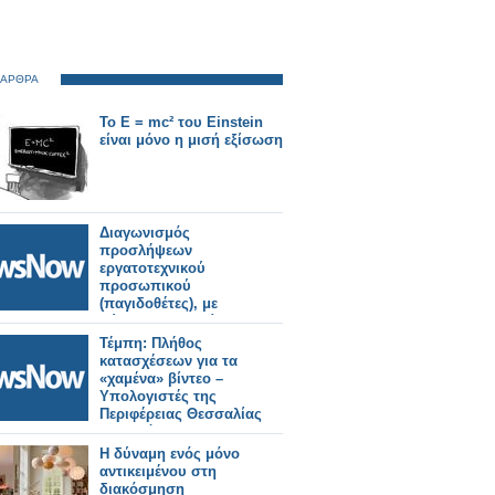
 ΑΡΘΡΑ
Το E = mc² του Einstein
είναι μόνο η μισή εξίσωση
Διαγωνισμός
προσλήψεων
εργατοτεχνικού
προσωπικού
(παγιδοθέτες), με
σύμβαση εργασίας
ορισμένου χρόνου στο
Τέμπη: Πλήθος
πρόγραμμα δακοκτονίας
κατασχέσεων για τα
2026.
«χαμένα» βίντεο –
Υπολογιστές της
Περιφέρειας Θεσσαλίας
στο στόχαστρο.
Η δύναμη ενός μόνο
αντικειμένου στη
διακόσμηση