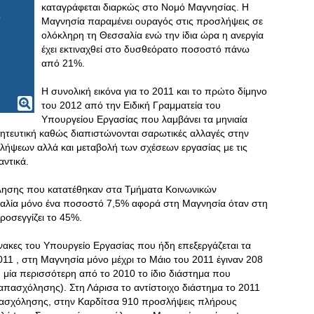
καταγράφεται διαρκώς στο Νομό Μαγνησίας. Η
Μαγνησία παραμένει ουραγός στις προσλήψεις σε
ολόκληρη τη Θεσσαλία ενώ την ίδια ώρα η ανεργία
έχει εκτιναχθεί στο δυσθεόρατο ποσοστό πάνω
από 21%.
Η συνολική εικόνα για το 2011 και το πρώτο δίμηνο
του 2012 από την Ειδική Γραμματεία του
Υπουργείου Εργασίας που λαμβάνει τα μηνιαία
οητευτική καθώς διαπιστώνονται σαρωτικές αλλαγές στην
ήψεων αλλά και μεταβολή των σχέσεων εργασίας με τις
αντικά.
λησης που κατατέθηκαν στα Τμήματα Κοινωνικών
αλία μόνο ένα ποσοστό 7,5% αφορά στη Μαγνησία όταν στη
ροσεγγίζει το 45%.
νακες του Υπουργείο Εργασίας που ήδη επεξεργάζεται τα
2011 , στη Μαγνησία μόνο μέχρι το Μάιο του 2011 έγιναν 208
μία περισσότερη από το 2010 το ίδιο διάστημα που
ασχόλησης). Στη Λάρισα το αντίστοιχο διάστημα το 2011
πασχόλησης, στην Καρδίτσα 910 προσλήψεις πλήρους