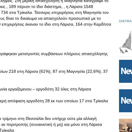
λήψεις. Στη μερική απασχόληση η Μαγνησία κατέγραψε το
 , 189 πέρυσι το ίδιο διάστημα, , η Λάρισα 1548
734 στα Τρίκαλα. Τέσσερις επιχειρήσεις στη Μαγνησία τον
ους δίνει το δικαίωμα να απασχολούν προσωπικό με το
ΣΧΕΤΙΚΑ
πιχειρήσεις έκαναν το ίδιο στη Λάρισα, 164 στην Καρδίτσα
καταγράφηκαν μετατροπές συμβάσεων πλήρους απασχόλησης
οίων 218 στη Λάρισα (61%), 87 στη Μαγνησία (22,6%), 37
νία εργαζόμενου – εργοδότη 32 όλες στη Λάρισα
μερή απόφαση εργοδότη 28 εκ των οποίων 17 στα Τρίκαλα
ο τρίμηνο στη Θεσσαλία δεν υπήρχε ούτε μία αλλαγή
 περιτροπής (συναινετική ή μη) και μόνο στη Λάρισα
Τρίκαλα.