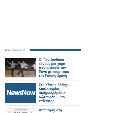
ΣΧΕΤΙΚΑ ΑΡΘΡΑ
Οι Γαντζουδαιοι
κάνουν μια χαρά
παντρευουνε τον
Πανο με κουμπάρο
τον Γιάννη Χρονη
Στο Κέντρο Ελέγχου
Κυκλοφορίας
σιδηροδρόμου ο
Κώτσηρας – Στο
επίκεντρο
τηλεδιοίκηση και
ψηφιακές υποδομές.
Απάντηση στη