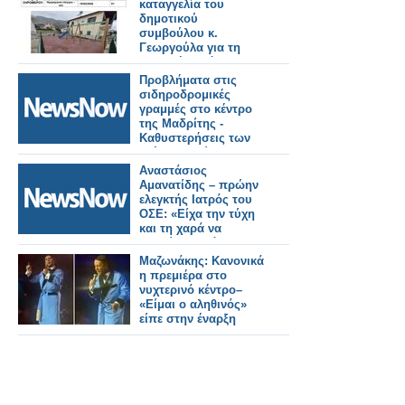
καταγγελία του
δημοτικού
συμβούλου κ.
Γεωργούλα για τη
παιδική χαρά
Αστακού.
Προβλήματα στις
σιδηροδρομικές
γραμμές στο κέντρο
της Μαδρίτης -
Καθυστερήσεις των
τρένων σε ώρες
αιχμής.
Αναστάσιος
Αμανατίδης – πρώην
ελεγκτής Ιατρός του
ΟΣΕ: «Είχα την τύχη
και τη χαρά να
γνωρίσω αξιόλογους
ανθρώπους στον
Μαζωνάκης: Κανονικά
σιδηρόδρομο»
η πρεμιέρα στο
νυχτερινό κέντρο–
«Είμαι ο αληθινός»
είπε στην έναρξη