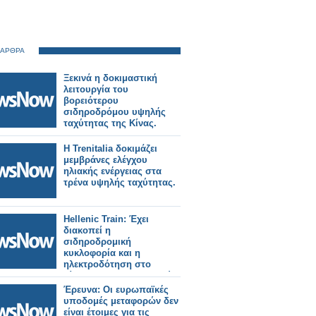
 ΑΡΘΡΑ
Ξεκινά η δοκιμαστική
λειτουργία του
βορειότερου
σιδηροδρόμου υψηλής
ταχύτητας της Κίνας.
Η Trenitalia δοκιμάζει
μεμβράνες ελέγχου
ηλιακής ενέργειας στα
τρένα υψηλής ταχύτητας.
Hellenic Train: Έχει
διακοπεί η
σιδηροδρομική
κυκλοφορία και η
ηλεκτροδότηση στο
δίκτυο του Προαστιακού
Σιδηροδρόμου Αθηνών.
Έρευνα: Οι ευρωπαϊκές
υποδομές μεταφορών δεν
είναι έτοιμες για τις