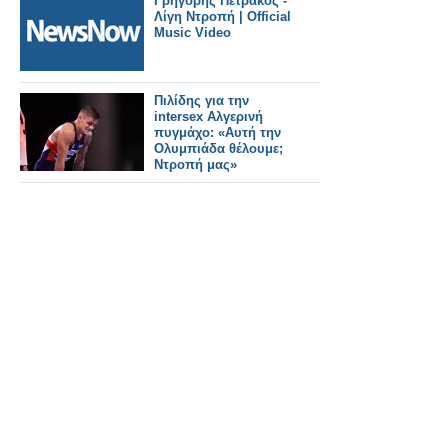
Γρηγόρης Πετράκος -
τούρλα, ντροπή!
Λίγη Ντροπή | Official
Music Video
Πιλίδης για την
intersex Αλγερινή
πυγμάχο: «Αυτή την
Ολυμπιάδα θέλουμε;
Ντροπή μας»