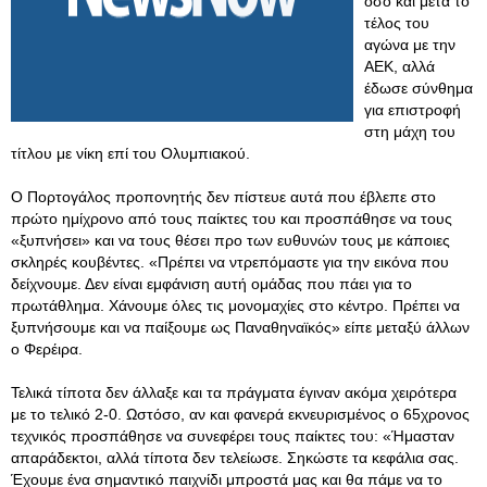
όσο και μετά το
τέλος του
αγώνα με την
ΑΕΚ, αλλά
έδωσε σύνθημα
για επιστροφή
στη μάχη του
τίτλου με νίκη επί του Ολυμπιακού.
Ο Πορτογάλος προπονητής δεν πίστευε αυτά που έβλεπε στο
πρώτο ημίχρονο από τους παίκτες του και προσπάθησε να τους
«ξυπνήσει» και να τους θέσει προ των ευθυνών τους με κάποιες
σκληρές κουβέντες. «Πρέπει να ντρεπόμαστε για την εικόνα που
δείχνουμε. Δεν είναι εμφάνιση αυτή ομάδας που πάει για το
πρωτάθλημα. Χάνουμε όλες τις μονομαχίες στο κέντρο. Πρέπει να
ξυπνήσουμε και να παίξουμε ως Παναθηναϊκός» είπε μεταξύ άλλων
ο Φερέιρα.
Τελικά τίποτα δεν άλλαξε και τα πράγματα έγιναν ακόμα χειρότερα
με το τελικό 2-0. Ωστόσο, αν και φανερά εκνευρισμένος ο 65χρονος
τεχνικός προσπάθησε να συνεφέρει τους παίκτες του: «Ήμασταν
απαράδεκτοι, αλλά τίποτα δεν τελείωσε. Σηκώστε τα κεφάλια σας.
Έχουμε ένα σημαντικό παιχνίδι μπροστά μας και θα πάμε να το