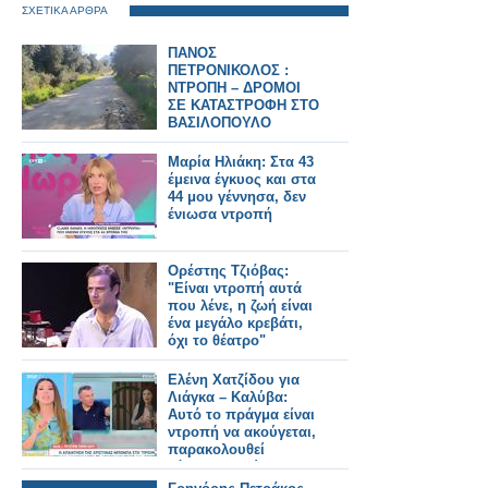
ΣΧΕΤΙΚΑ ΑΡΘΡΑ
ΠΑΝΟΣ
ΠΕΤΡΟΝΙΚΟΛΟΣ :
ΝΤΡΟΠΗ – ΔΡΟΜΟΙ
ΣΕ ΚΑΤΑΣΤΡΟΦΗ ΣΤΟ
ΒΑΣΙΛΟΠΟΥΛΟ
Μαρία Ηλιάκη: Στα 43
έμεινα έγκυος και στα
44 μου γέννησα, δεν
ένιωσα ντροπή
Ορέστης Τζιόβας:
"Είναι ντροπή αυτά
που λένε, η ζωή είναι
ένα μεγάλο κρεβάτι,
όχι το θέατρο"
Ελένη Χατζίδου για
Λιάγκα – Καλύβα:
Αυτό το πράγμα είναι
ντροπή να ακούγεται,
παρακολουθεί
κόσμος, λεχώνες,
γυναίκες με την κοιλιά