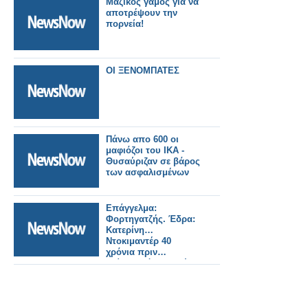
Μαζικός γάμος για να
αποτρέψουν την
πορνεία!
ΟΙ ΞΕΝΟΜΠΑΤΕΣ
Πάνω απο 600 οι
μαφιόζοι του ΙΚΑ -
Θυσαύριζαν σε βάρος
των ασφαλισμένων
Επάγγελμα:
Φορτηγατζής. Έδρα:
Κατερίνη…
Ντοκιμαντέρ 40
χρόνια πριν…
επίκαιρο όσο ποτέ!
[Video]