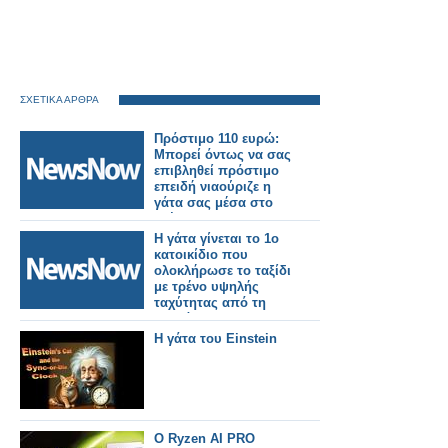
ΣΧΕΤΙΚΑ ΑΡΘΡΑ
Πρόστιμο 110 ευρώ:
Μπορεί όντως να σας
επιβληθεί πρόστιμο
επειδή νιαούριζε η
γάτα σας μέσα στο
τρένο;
Η γάτα γίνεται το 1ο
κατοικίδιο που
ολοκλήρωσε το ταξίδι
με τρένο υψηλής
ταχύτητας από τη
Σαγκάη στη
Ναντζίνγκ!
Η γάτα του Einstein
Ο Ryzen AI PRO