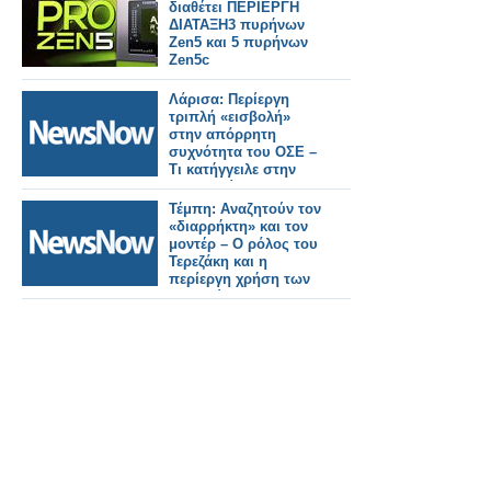
διαθέτει ΠΕΡΙΕΡΓΗ
ΔΙΑΤΑΞΗ3 πυρήνων
Zen5 και 5 πυρήνων
Zen5c
Λάρισα: Περίεργη
τριπλή «εισβολή»
στην απόρρητη
συχνότητα του ΟΣΕ –
Τι κατήγγειλε στην
Αστυνομία ο
Σταθμάρχης
Τέμπη: Αναζητούν τον
«διαρρήκτη» και τον
μοντέρ – Ο ρόλος του
Τερεζάκη και η
περίεργη χρήση των
ηχητικών