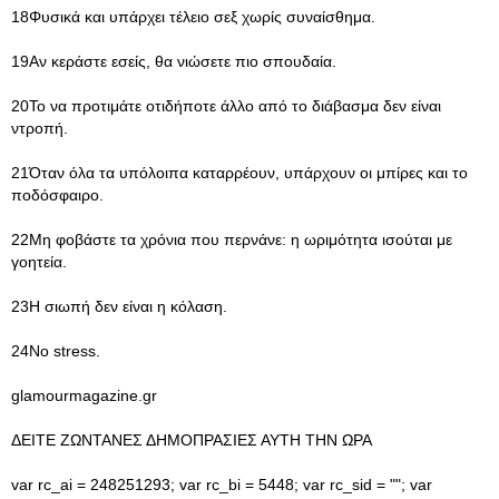
18Φυσικά και υπάρχει τέλειο σεξ χωρίς συναίσθημα.
19Αν κεράστε εσείς, θα νιώσετε πιο σπουδαία.
20Το να προτιμάτε οτιδήποτε άλλο από το διάβασμα δεν είναι
ντροπή.
21Όταν όλα τα υπόλοιπα καταρρέουν, υπάρχουν οι μπίρες και το
ποδόσφαιρο.
22Μη φοβάστε τα χρόνια που περνάνε: η ωριμότητα ισούται με
γοητεία.
23Η σιωπή δεν είναι η κόλαση.
24No stress.
glamourmagazine.gr
ΔΕΙΤΕ ΖΩΝΤΑΝΕΣ ΔΗΜΟΠΡΑΣΙΕΣ ΑΥΤΗ ΤΗΝ ΩΡΑ
var rc_ai = 248251293; var rc_bi = 5448; var rc_sid = ""; var