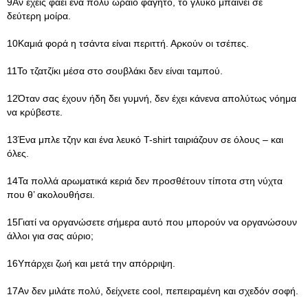
9Αν έχεις φάει ένα πολύ ωραίο φαγητό, το γλυκό μπαίνει σε
δεύτερη μοίρα.
10Καμιά φορά η τσάντα είναι περιττή. Αρκούν οι τσέπες.
11Το τζατζίκι μέσα στο σουβλάκι δεν είναι ταμπού.
12Όταν σας έχουν ήδη δει γυμνή, δεν έχει κάνενα απολύτως νόημα
να κρύβεστε.
13Ένα μπλε τζην και ένα λευκό T-shirt ταιριάζουν σε όλους – και
όλες.
14Τα πολλά αρωματικά κεριά δεν προσθέτουν τίποτα στη νύχτα
που θ’ ακολουθήσει.
15Γιατί να οργανώσετε σήμερα αυτό που μπορούν να οργανώσουν
άλλοι για σας αύριο;
16Υπάρχει ζωή και μετά την απόρριψη.
17Αν δεν μιλάτε πολύ, δείχνετε cool, πεπειραμένη και σχεδόν σοφή.