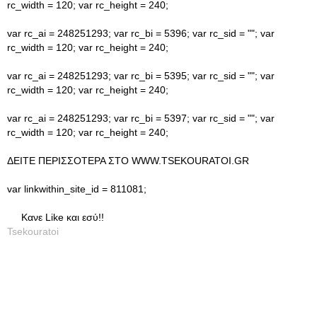
rc_width = 120; var rc_height = 240;
var rc_ai = 248251293; var rc_bi = 5396; var rc_sid = ""; var
rc_width = 120; var rc_height = 240;
var rc_ai = 248251293; var rc_bi = 5395; var rc_sid = ""; var
rc_width = 120; var rc_height = 240;
var rc_ai = 248251293; var rc_bi = 5397; var rc_sid = ""; var
rc_width = 120; var rc_height = 240;
ΔΕΙΤΕ ΠΕΡΙΣΣΟΤΕΡΑ ΣΤΟ WWW.TSEKOURATOI.GR
var linkwithin_site_id = 811081;
Κανε Like και εσύ!!
Tsekouratoi