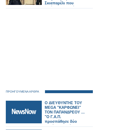
Σκιαπαρέλι που
πρώτος υποστήριξε
την ύπαρξη ζωής
στον Αρη
ΠΡΟΗΓΟΥΜΕΝΑ ΑΡΘΡΑ
Ο ΔΙΕΥΘΥΝΤΗΣ ΤΟΥ
MEGA "ΚΑΡΦΩΝΕΙ"
ΤΟΝ ΠΑΠΑΝΔΡΕΟΥ ...
"Ο Γ.Α.Π.
προσπάθησε δύο
φορές να φιμώσει το