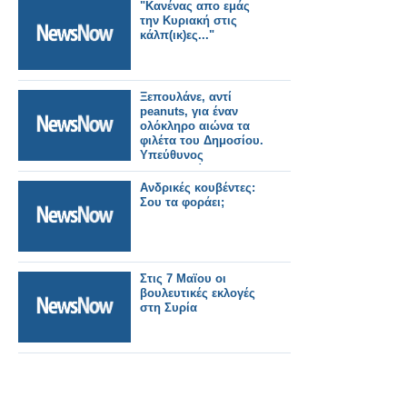
MEGA"
"Κανένας απο εμάς
την Κυριακή στις
κάλπ(ικ)ες..."
Ξεπουλάνε, αντί
peanuts, για έναν
ολόκληρο αιώνα τα
φιλέτα του Δημοσίου.
Υπεύθυνος
επικοινωνίας Χρ.
Κώνστας!...
Ανδρικές κουβέντες:
Σου τα φοράει;
Στις 7 Μαϊου οι
βουλευτικές εκλογές
στη Συρία