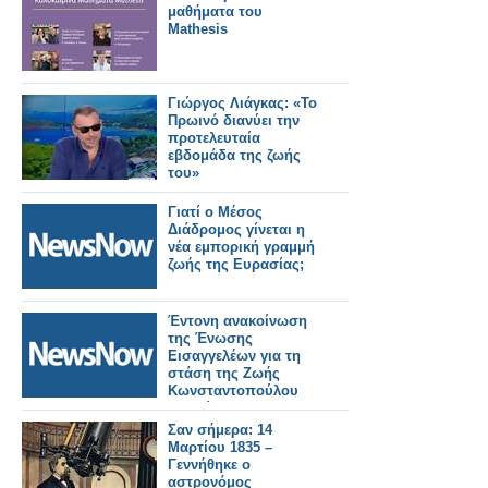
μαθήματα του
Mathesis
Γιώργος Λιάγκας: «Το
Πρωινό διανύει την
προτελευταία
εβδομάδα της ζωής
του»
Γιατί ο Μέσος
Διάδρομος γίνεται η
νέα εμπορική γραμμή
ζωής της Ευρασίας;
Έντονη ανακοίνωση
της Ένωσης
Εισαγγελέων για τη
στάση της Ζωής
Κωνσταντοπούλου
στη δίκη για το
δυστύχημα των
Σαν σήμερα: 14
Τεμπών
Μαρτίου 1835 –
Γεννήθηκε ο
αστρονόμος