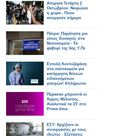
Απεργία Τετάρτη 2
Οκτωβρίου: Νεκρώνει
η χώρα - Ποιοι
απεργούν σήμερα
Πάτρα: Παράταση για
νέους διοικητές στα
Νοσοκομεία - Τα
φαβορί της 6ης Υ.Πε
Εντολή Κοντοζαμάνη
στα νοσοκομεία για
κατάργηση θέσεων
ειδικευόμενων
γιατρών! Απλήρωτοι
οι εξειδικευόμενοι
Πέρασαν μπροστά οι
Άγριες Μέλισσες.
Αναλυτικά τα 15' στο
Prime time.
ΕΣΥ: Αρχίζουν οι
συνεργασίες με τους
ιδιώτες - Εξετάσεις