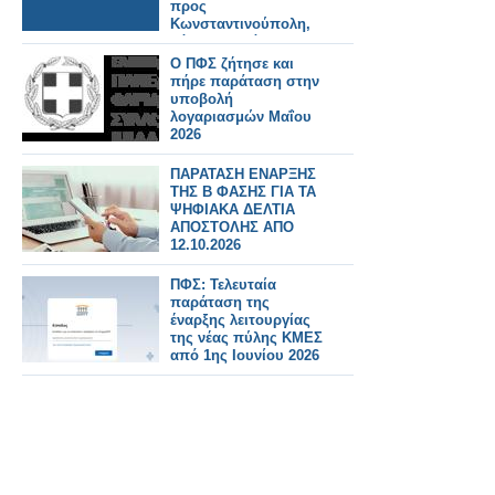
προς
Κωνσταντινούπολη,
Σόφια και Βάρνα με
διάρκεια μέχρι τον
Ο ΠΦΣ ζήτησε και
Οκτώβριο.
πήρε παράταση στην
υποβολή
λογαριασμών Μαΐου
2026
ΠΑΡΑΤΑΣΗ ΕΝΑΡΞΗΣ
ΤΗΣ Β ΦΑΣΗΣ ΓΙΑ ΤΑ
ΨΗΦΙΑΚΑ ΔΕΛΤΙΑ
ΑΠΟΣΤΟΛΗΣ ΑΠΟ
12.10.2026
ΠΦΣ: Τελευταία
παράταση της
έναρξης λειτουργίας
της νέας πύλης ΚΜΕΣ
από 1ης Ιουνίου 2026