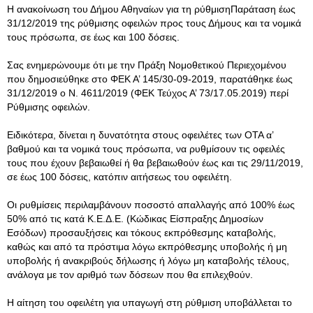
Η ανακοίνωση του Δήμου Αθηναίων για τη ρύθμισηΠαράταση έως
31/12/2019 της ρύθμισης οφειλών προς τους Δήμους και τα νομικά
τους πρόσωπα, σε έως και 100 δόσεις.
Σας ενημερώνουμε ότι με την Πράξη Νομοθετικού Περιεχομένου
που δημοσιεύθηκε στο ΦΕΚ Α’ 145/30-09-2019, παρατάθηκε έως
31/12/2019 ο Ν. 4611/2019 (ΦΕΚ Τεύχος Α’ 73/17.05.2019) περί
Ρύθμισης οφειλών.
Ειδικότερα, δίνεται η δυνατότητα στους οφειλέτες των ΟΤΑ α’
βαθμού και τα νομικά τους πρόσωπα, να ρυθμίσουν τις οφειλές
τους που έχουν βεβαιωθεί ή θα βεβαιωθούν έως και τις 29/11/2019,
σε έως 100 δόσεις, κατόπιν αιτήσεως του οφειλέτη.
Οι ρυθμίσεις περιλαμβάνουν ποσοστό απαλλαγής από 100% έως
50% από τις κατά Κ.Ε.Δ.Ε. (Κώδικας Είσπραξης Δημοσίων
Εσόδων) προσαυξήσεις και τόκους εκπρόθεσμης καταβολής,
καθώς και από τα πρόστιμα λόγω εκπρόθεσμης υποβολής ή μη
υποβολής ή ανακριβούς δήλωσης ή λόγω μη καταβολής τέλους,
ανάλογα με τον αριθμό των δόσεων που θα επιλεχθούν.
Η αίτηση του οφειλέτη για υπαγωγή στη ρύθμιση υποβάλλεται το