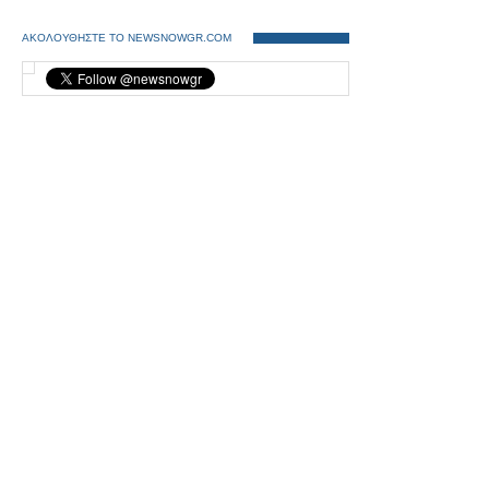
ΑΚΟΛΟΥΘΗΣΤΕ ΤΟ NEWSNOWGR.COM