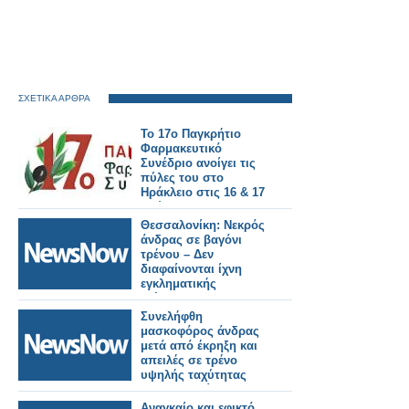
ΣΧΕΤΙΚΑ ΑΡΘΡΑ
Το 17ο Παγκρήτιο
Φαρμακευτικό
Συνέδριο ανοίγει τις
πύλες του στο
Ηράκλειο στις 16 & 17
Μαΐου 2026
Θεσσαλονίκη: Νεκρός
άνδρας σε βαγόνι
τρένου – Δεν
διαφαίνονται ίχνη
εγκληματικής
ενέργειας.
Συνελήφθη
μασκοφόρος άνδρας
μετά από έκρηξη και
απειλές σε τρένο
υψηλής ταχύτητας
στη Γερμανία - 12
τραυματίες.
Αναγκαίο και εφικτό