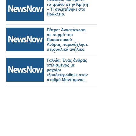
το τραίνο στην Κρήτη
– Τι συζητήθηκε στο
Ηράκλειο.
Πάτρα: Αναστάτωση
σε συρμό του
Προαστιακού –
Άνδρας παρενόχλησε
σεξουαλικά ανήλικο
κορίτσι, συνελήφθη
από την ΕΛ.ΑΣ
Γαλλία: Ένας άνδρας
οπλισμένος με
μαχαίρι
εξουδετερώθηκε στον
σταθμό Μονπαρνάς.