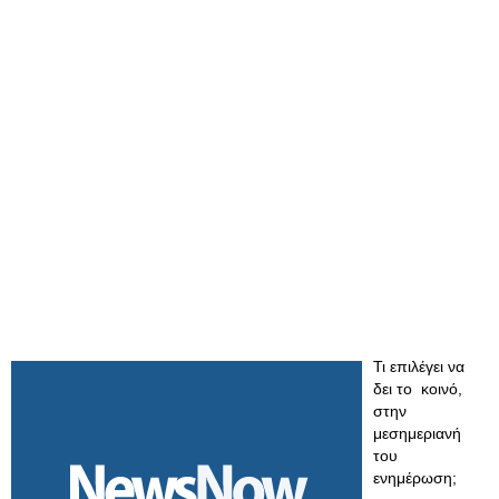
Τι επιλέγει να
δει το κοινό,
στην
μεσημεριανή
του
ενημέρωση;