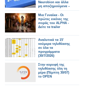
Neurobion και άλλα
μη αποζημιούμενα –
Τι αλλάζει από
31/7/2026
Μια Γυναίκα - Οι
πρώτες εικόνες της
σειράς του ALPHA -
Δείτε τα trailer
Αναλυτικά τα 15'
νούμερα τηλεθέασης
σε όλα τα
προγράμματα
(30/7/2026)
Στην κορυφή της
τηλεθέασης όλη τη
μέρα (Πέμπτη 30/07)
το OPEN