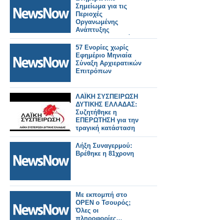
Σημείωμα για τις
Περιοχές
Οργανωμένης
Ανάπτυξης
Υδατοκαλλιεργειών
57 Ενορίες χωρίς
Εφημέριο Μηνιαία
Σύναξη Αρχιερατικών
Επιτρόπων
ΛΑΪΚΗ ΣΥΣΠΕΙΡΩΣΗ
ΔΥΤΙΚΗΣ ΕΛΛΑΔΑΣ:
Συζητήθηκε η
ΕΠΕΡΩΤΗΣΗ για την
τραγική κατάσταση
που βρίσκεται το
επαρχιακό οδικό
Λήξη Συναγερμού:
δίκτυο των ΤΚ Θυρίου
Βρέθηκε η 81χρονη
και Μοναστηρακίου
του Δήμου Ακτίου-
Βόνιτσας (ΗΧΗΤΙΚΟ)
Με εκπομπή στο
OPEN ο Τσουρός;
Όλες οι
πληροφορίες...