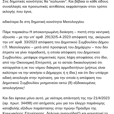
Στις δημοτικές κοινότητες θα “κώλωναν”; Και βέβαια οι κάθε είδους
συναλλαγές και προσωπικές αντιθέσεις εκφράστηκαν στον τρόπο
εκλογής που έγινε,
ειδικότερα δε στη δημοτική κοινότητα Μεσολογγίου.
Πάμε παρακάτω Η αποκεντρωμένη διοίκηση – πιστή στην κεντρική
εξουσία – με την υπ’ αριθ. 29132/5-4-2023 απόφασή της, ακύρωσε
την υπ’ αριθ. 33/2023 απόφαση του Δημοτικού Συμβουλίου Δήμου
Ι.Π. Μεσολογγίου – μετά από προσφυγή του Δημάρχου – που δεν
έπρεπε να γίνει παραδεκτή, η οποία απόφαση του Δημοτικού
Συμβουλίου, μετέφερε σημαντικές προς λήψη αποφάσεις στο ίδιο,
από την Οικονομική Επιτροπή, με το αστείο δικαιολογητικό ότι
καταργείται η εκ του νόμου διάκριση αρμοδιοτήτων (μήπως είναι
καλύτερο να την ασκήσει ο Δήμαρχος ή η ίδια;) και ότι δεν υπάρχει
ειδική αιτιολογία στην πρόταση, για την οποία η απόφαση του
Δημοτικού Συμβουλίου μνημονεύει οκτώ (8) εξιδεικευμένες
αιτιολογήσεις!
Και δεν έφτανε μόνο αυτό, με νεότερη απάντησή της την 21/4/2023
(αρ. πρωτ. 34498) επί αιτήματός μου για τον έλεγχο παράνομης
καταβολής εξόδων παράστασης στην πρώην Πρόεδρο της
Κοινωφελούς Επιχείρησης, δηλώνει αναρμόδια(!) και κοινοποιεί το