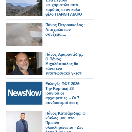
Ένα μεγάλο
«ευχαριστώ» από
καρδιάς στον καλό
φίλο ΓΙΑΝΝΗ ΛΙΑΚΟ
Πάνος Πετρονικολος :
Αποχρώσεων
συνέχεια....
Πάνος Αμαραντίδης:
Ο Πάνος
Μιχαλόπουλος θα
κάνει ενα
εντυπωσιακό γκεστ
στη νέα σειρά στον
Alpha - Μόνιμο ρόλο
Εκλογές ΠΦΣ 2026:
δεν θέλει
Την Κυριακή 28
Ιουνίου οι
αρχαιρεσίες – Οι 7
συνδυασμοί και η
σημερινή διοίκηση
Πάνος Κατσάριδης: Ο
κύκλος μου στο
Πρωινό
ολοκληρώνεται - Δεν