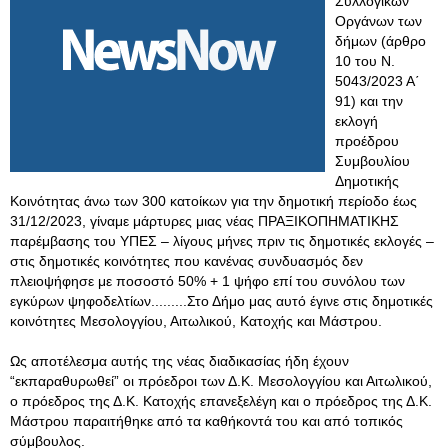
Συλλογικών
Οργάνων των
δήμων (άρθρο
10 του Ν.
5043/2023 Α΄
91) και την
εκλογή
προέδρου
Συμβουλίου
Δημοτικής
Κοινότητας άνω των 300 κατοίκων για την δημοτική περίοδο έως
31/12/2023, γίναμε μάρτυρες μιας νέας ΠΡΑΞΙΚΟΠΗΜΑΤΙΚΗΣ
παρέμβασης του ΥΠΕΣ – λίγους μήνες πριν τις δημοτικές εκλογές –
στις δημοτικές κοινότητες που κανένας συνδυασμός δεν
πλειοψήφησε με ποσοστό 50% + 1 ψήφο επί του συνόλου των
εγκύρων ψηφοδελτίων.........Στο Δήμο μας αυτό έγινε στις δημοτικές
κοινότητες Μεσολογγίου, Αιτωλικού, Κατοχής και Μάστρου.
Ως αποτέλεσμα αυτής της νέας διαδικασίας ήδη έχουν
“εκπαραθυρωθεί” οι πρόεδροι των Δ.Κ. Μεσολογγίου και Αιτωλικού,
ο πρόεδρος της Δ.Κ. Κατοχής επανεξελέγη και ο πρόεδρος της Δ.Κ.
Μάστρου παραιτήθηκε από τα καθήκοντά του και από τοπικός
σύμβουλος.