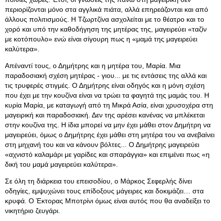
περιορίζονται μόνο στα αγγλικά πιάτα, αλλά επηρεάζονται και από
άλλους πολιτισμούς. Η Τζωρτζίνα ασχολείται με το θέατρο και το
χορό και υπό την καθοδήγηση της μητέρας της, μαγειρεύει «ταζίν
με κοτόπουλο» ενώ είναι σίγουρη πως η «μαμά της μαγειρεύει
καλύτερα».
Απέναντί τους, ο Δημήτρης και η μητέρα του, Μαρία. Μια
παραδοσιακή σχέση μητέρας - γιου... με τις εντάσεις της αλλά και
τις τρυφερές στιγμές. Ο Δημήτρης είναι οδηγός και η μόνη σχέση
που έχει με την κουζίνα είναι να τρώει τα φαγητά της μαμάς του. Η
κυρία Μαρία, με καταγωγή από τη Μικρά Ασία, είναι χρυσοχέρα στη
μαγειρική και παραδοσιακή. Δεν της αρέσει κανένας να μπλέκεται
στην κουζίνα της. Η ίδια μπορεί να μην έχει μάθει στον Δημήτρη να
μαγειρεύει, όμως ο Δημήτρης έχει μάθει στη μητέρα του να ανεβαίνει
στη μηχανή του και να κάνουν βόλτες... Ο Δημήτρης μαγειρεύει
«αχνιστό καλαμάρι με γαρίδες και σπαράγγια» και επιμένει πως «η
δική του μαμά μαγειρεύει καλύτερα».
Σε όλη τη διάρκεια του επεισοδίου, ο Μάρκος Σεφερλής δίνει
οδηγίες, εμψυχώνει τους επίδοξους μάγειρες και δοκιμάζει… στα
κρυφά. Ο Έκτορας Μποτρίνι όμως είναι αυτός που θα αναδείξει το
νικητήριο ζευγάρι.