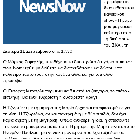
πρεμιέρα του
διασκεδαστικού
μαγειρικού
show «Η μαμά
μου μαγειρεύει
καλύτερα από
τη δική σου»
του ΣΚΑΪ, τη
Δευτέρα 11 Σεπτεμβρίου στις 17.30.
Ο Μάρκος Σεφερλής, υποδέχεται τα δύο πρώτα ζευγάρια παικτών
που έχουν έρθει με διάθεση να διασκεδάσουν, να δώσουν τον
καλύτερο εαυτό τους στην κουζίνα αλλά και για ό,τι άλλο
προκύψει…
Ο Έκτορας Μποτρίνι περιμένει να δει από τα ζευγάρια, το πιάτο -
έκπληξη! Θα είναι ευχάριστη ή δυσάρεστη άραγε;
Η Τζωρτζίνα με τη μητέρα της Μαρία έρχονται αποφασισμένες για
τη νίκη. Η Τζωρτζίνα, αν και παντρεμένη με δύο παιδιά, δεν έχει
καμία σχέση με τη μαγειρική. Όπως αναφέρει η ίδια, η σπεσιαλιτέ
της είναι τα μακαρόνια με κέτσαπ. Η μητέρα της Μαρία, είναι από το
Ηνωμένο Βασίλειο, μια γυναίκα μοντέρνα που έχει ταξιδέψει σε
πολλές χώρες. Έτσι, οι γνώσεις της πάνω στη μαγειρική δεν