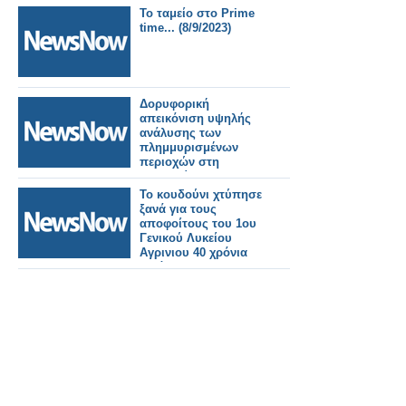
Το ταμείο στο Prime
time... (8/9/2023)
Δορυφορική
απεικόνιση υψηλής
ανάλυσης των
πλημμυρισμένων
περιοχών στη
Θεσσαλία
Το κουδούνι χτύπησε
ξανά για τους
αποφοίτους του 1ου
Γενικού Λυκείου
Αγρινιου 40 χρόνια
μετά.