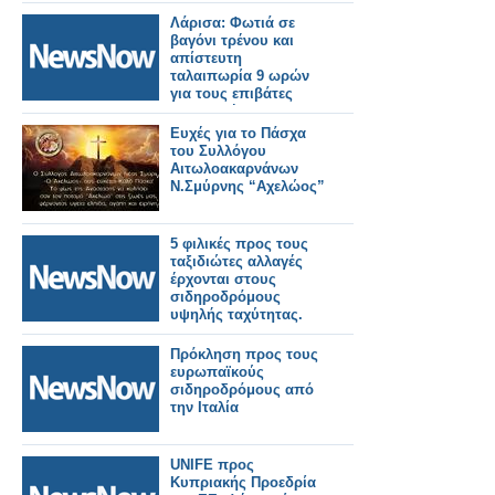
πολυσύχναστους
σιδηροδρομικούς
Λάρισα: Φωτιά σε
σταθμούς του
βαγόνι τρένου και
Λονδίνου.
απίστευτη
ταλαιπωρία 9 ωρών
για τους επιβάτες
προς Αθήνα
Ευχές για το Πάσχα
του Συλλόγου
Αιτωλοακαρνάνων
Ν.Σμύρνης “Αχελώος”
5 φιλικές προς τους
ταξιδιώτες αλλαγές
έρχονται στους
σιδηροδρόμους
υψηλής ταχύτητας.
Πρόκληση προς τους
ευρωπαϊκούς
σιδηροδρόμους από
την Ιταλία
UNIFE προς
Κυπριακής Προεδρία