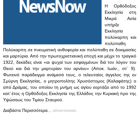
Η Ορθόδοξος
Εκκλησία στη
Μικρά Ασία
υπήρξε
Eκκλησία
πολύκαρπη και
πολύπαθη.
Πολύκαρπη σε πνευματική ανθοφορία και πολύπαθη σε δοκιμασίες
και μαρτύρια. Από την πρωτοχριστιανική εποχή και μέχρι το τραγικό
1922, δεκάδες είναι «αι ψυχαί των εσφαγμένων διά τον λόγον του
Θεού και διά την μαρτυρίαν του αρνίου» (Aποκ. Ιωάν., στ΄ 9).
Φωτεινό παράδειγμα ανάμεσά τους, ο τελευταίος άγγελος της εν
Σμύρνη Εκκλησίας, ο μητροπολίτης Χρυσόστομος (Καλαφάτης) ο
από Δράμας, του οποίου τη μνήμη ως αγίου εορτάζει από το 1992
κατ’ έτος η Ορθόδοξος Εκκλησία της Ελλάδος την Κυριακή προ της
Υψώσεως του Τιμίου Σταυρού.
Διαβάστε Περισσότερα...
ximeronews