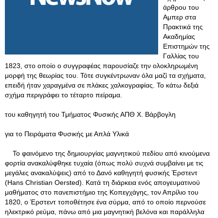
άρθρου του
Αμπερ στα
Πρακτικά της
Ακαδημίας
Επιστημών της
Γαλλίας του
1823, στο οποίο ο συγγραφέας παρουσίαζε την ολοκληρωμένη
μορφή της θεωρίας του. Τότε συγκέντρωναν όλα μαζί τα σχήματα,
επειδή ήταν χαραγμένα σε πλάκες χαλκογραφίας. Το κάτω δεξιά
σχήμα περιγράφει το τέταρτο πείραμα.
του καθηγητή του Τμήματος Φυσικής ΑΠΘ Χ. Βάρβογλη
για το Πειράματα Φυσικής με Απλά Υλικά
Το φαινόμενο της δημιουργίας μαγνητικού πεδίου από κινούμενα
φορτία ανακαλύφθηκε τυχαία (όπως πολύ συχνά συμβαίνει με τις
μεγάλες ανακαλύψεις) από το Δανό καθηγητή φυσικής Έρστεντ
(Hans Christian Oersted). Κατά τη διάρκεια ενός απογευματινού
μαθήματος στο πανεπιστήμιο της Κοπεγχάγης, τον Απρίλιο του
1820, ο Έρστεντ τοποθέτησε ένα σύρμα, από το οποίο περνούσε
ηλεκτρικό ρεύμα, πάνω από μια μαγνητική βελόνα και παράλληλα