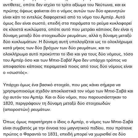
αντίθετες, οπότε δεν ισχύει το τρίτο αξίωμα του Νεύτωνα, και εκ
πρώτης όψεως φαίνεται ότι ο νόμος αυτών των δύο ερευνητών
είναι κάτι το εντελώς διαφορετικό από το νόμο του Αμπέρ. Αυτό
όμως δεν είναι σωστό, επειδή στα πειράματα το ρεύμα κυκλοφορεί
σε κλειστά κυκλώματα, οπότε αυτό που μετράει κάποιος δεν είναι η
δύναμη μεταξύ δύο στοιχειωδών ρευμάτων, αλλά η δύναμη μεταξύ
δύο κυκλωμάτων. Η δύναμη αυτή υπολογίζεται ως το ολοκλήρωμα
κατά μήκος των δύο βρόχων των δύο ρευμάτων, και το
ολοκλήρωμα αυτό προκύπτει το ίδιο και για τους δύο νόμους, τόσο
του Αμπέρ όσο και των Μπιο-Σαβά! Άρα δεν υπάρχει τρόπος να
αποφασίσει κάποιος πειραματικά ποιος από τους δύο νόμους είναι
ο «σωστός».
Υπάρχει όμως ένα βασικό στοιχείο, που μας κάνει σήμερα να
χρησιμοποιούμε σχεδόν αποκλειστικά τον νόμο των Μπιο-Σαβά και
όχι αυτόν του Αμπέρ. Και οι δύο νόμοι, που παρουσιάστηκαν το
1820, περιγράφουν τη δύναμη μεταξύ δύο στοιχειωδών
(απειροστών) ρευμάτων.
Όπως όμως παρατήρησε ο ίδιος ο Αμπέρ, ο νόμος των Μπιο-Σαβά
είναι συμβατός με την έννοια του μαγνητικού πεδίου, που πρότεινε
πρώτος ο Φαραντέι το 1831, επειδή μπορεί να χωρισθεί σε δύο