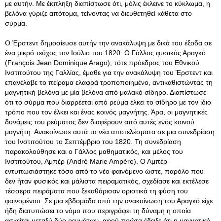
με αυτήν. Με έκπληξη διαπίστωσε ότι, μόλις έκλεινε το κύκλωμα, η
βελόνα γύριζε απότομα, τείνοντας να διευθετηθεί κάθετα στο
σύρμα.
Ο Έρστεντ δημοσίευσε αυτήν την ανακάλυψη με δικά του έξοδα σε
ένα μικρό τεύχος τον Ιούλιο του 1820. Ο Γάλλος φυσικός Αραγκό
(François Jean Dominique Arago), τότε πρόεδρος του Εθνικού
Ινστιτούτου της Γαλλίας, έμαθε για την ανακάλυψη του Έρστεντ και
επανέλαβε το πείραμα ελαφρά τροποποιημένο, αντικαθιστώντας τη
μαγνητική βελόνα με μία βελόνα από μαλακό σίδηρο. Διαπίστωσε
ότι το σύρμα που διαρρέεται από ρεύμα έλκει το σίδηρο με τον ίδιο
τρόπο που τον έλκει και ένας κοινός μαγνήτης. Άρα, οι μαγνητικές
δυνάμεις του ρεύματος δεν διαφέρουν από αυτές ενός κοινού
μαγνήτη. Ανακοίνωσε αυτά τα νέα αποτελέσματα σε μια συνεδρίαση
του Ινστιτούτου το Σεπτέμβριο του 1820. Τη συνεδρίαση
παρακολούθησε και ο Γάλλος μαθηματικός, και μέλος του
Ινστιτούτου, Αμπέρ (André Marie Ampère). Ο Αμπέρ
εντυπωσιάστηκε τόσο από το νέο φαινόμενο ώστε, παρόλο που
δεν ήταν φυσικός και μάλιστα πειραματικός, σχεδίασε και εκτέλεσε
τέσσερα πειράματα που ξεκαθάρισαν οριστικά τη φύση του
φαινομένου. Σε μια εβδομάδα από την ανακοίνωση του Αραγκό είχε
ήδη διατυπώσει το νόμο που περιγράφει τη δύναμη η οποία
ασκείται μεταξύ δύο ρευμάτων, αφού πρώτα έδειξε ότι η μαγνητική