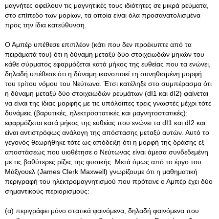
μαγνήτες οφείλουν τις μαγνητικές τους ιδιότητες σε μικρά ρεύματα,
στο επίπεδο των μορίων, τα οποία είναι όλα προσανατολισμένα
προς την ίδια κατεύθυνση.
Ο Αμπέρ υπέθεσε επιπλέον (κάτι που δεν προέκυπτε από τα
πειράματά του) ότι η δύναμη μεταξύ δύο στοιχειωδών μηκών του
κάθε σύρματος εφαρμόζεται κατά μήκος της ευθείας που τα ενώνει,
δηλαδή υπέθεσε ότι η δύναμη ικανοποιεί τη συνηθισμένη μορφή
του τρίτου νόμου του Νεύτωνα. Έτσι κατέληξε στο συμπέρασμα ότι
η δύναμη μεταξύ δύο στοιχειωδών ρευμάτων (dI1 και dI2) φαίνεται
να είναι της ίδιας μορφής με τις υπόλοιπες τρεις γνωστές μέχρι τότε
δυνάμεις (βαρυτικές, ηλεκτροστατικές και μαγνητοστατικές):
εφαρμόζεται κατά μήκος της ευθείας που ενώνει τα dI1 και dI2 και
είναι αντιστρόφως ανάλογη της απόστασης μεταξύ αυτών. Αυτό το
γεγονός θεωρήθηκε τότε ως απόδειξη ότι η μορφή της δράσης εξ
αποστάσεως που υιοθέτησε ο Νεύτωνας είναι άμεσα συνδεδεμένη
με τις βαθύτερες ρίζες της φυσικής. Μετά όμως από το έργο του
Μάξγουελ (James Clerk Maxwell) γνωρίζουμε ότι η μαθηματική
περιγραφή του ηλεκτρομαγνητισμού που πρότεινε ο Αμπέρ έχει δύο
σημαντικούς περιορισμούς:
(α) περιγράφει μόνο στατικά φαινόμενα, δηλαδή φαινόμενα που