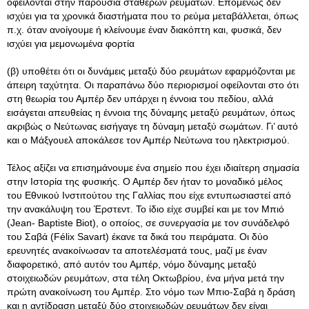
οφείλονται στην παρουσία σταθερών ρευμάτων. Επομένως δεν
ισχύει για τα χρονικά διαστήματα που το ρεύμα μεταβάλλεται, όπως
π.χ. όταν ανοίγουμε ή κλείνουμε έναν διακόπτη και, φυσικά, δεν
ισχύει για μεμονωμένα φορτία
(β) υποθέτει ότι οι δυνάμεις μεταξύ δύο ρευμάτων εφαρμόζονται με
άπειρη ταχύτητα. Οι παραπάνω δύο περιορισμοί οφείλονται στο ότι
στη θεωρία του Αμπέρ δεν υπάρχει η έννοια του πεδίου, αλλά
εισάγεται απευθείας η έννοια της δύναμης μεταξύ ρευμάτων, όπως
ακριβώς ο Νεύτωνας εισήγαγε τη δύναμη μεταξύ σωμάτων. Γι’ αυτό
και ο Μάξγουελ αποκάλεσε τον Αμπέρ Νεύτωνα του ηλεκτρισμού.
Τέλος αξίζει να επισημάνουμε ένα σημείο που έχει ιδιαίτερη σημασία
στην Ιστορία της φυσικής. Ο Αμπέρ δεν ήταν το μοναδικό μέλος
του Εθνικού Ινστιτούτου της Γαλλίας που είχε εντυπωσιαστεί από
την ανακάλυψη του Έρστεντ. Το ίδιο είχε συμβεί και με τον Μπιό
(Jean- Baptiste Biot), ο οποίος, σε συνεργασία με τον συνάδελφό
του Σαβά (Félix Savart) έκανε τα δικά του πειράματα. Οι δύο
ερευνητές ανακοίνωσαν τα αποτελέσματά τους, μαζί με έναν
διαφορετικό, από αυτόν του Αμπέρ, νόμο δύναμης μεταξύ
στοιχειωδών ρευμάτων, στα τέλη Οκτωβρίου, ένα μήνα μετά την
πρώτη ανακοίνωση του Αμπέρ. Στο νόμο των Μπιο-Σαβά η δράση
και η αντίδραση μεταξύ δύο στοιχειωδών ρευμάτων δεν είναι