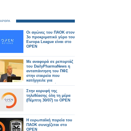
 ΑΡΘΡΑ
Οι αγώνες του ΠΑΟΚ στον
3ο προκριματικό γύρο του
Europa League είναι στο
OPEN
Με αναφορά σε ρεπορτάζ
του DailyPharmaNews η
ανταπάντηση του ΠΦΣ
στην εταιρεία που
κατήγγειλε για
απαράδεκτο τρόπο
διάθεσης σκευάσματός
Στην κορυφή της
της
τηλεθέασης όλη τη μέρα
(Πέμπτη 30/07) το OPEN
Η ευρωπαϊκή πορεία του
ΠΑΟΚ συνεχίζεται στο
OPEN