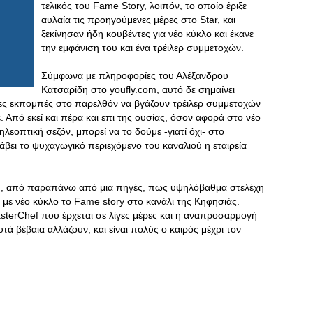
τελικός του Fame Story, λοιπόν, το οποίο έριξε
αυλαία τις προηγούμενες μέρες στο Star, και
ξεκίνησαν ήδη κουβέντες για νέο κύκλο και έκανε
την εμφάνιση του και ένα τρέιλερ συμμετοχών.
Σύμφωνα με πληροφορίες του Αλέξανδρου
Κατσαρίδη στο youfly.com, αυτό δε σημαίνει
λες εκπομπές στο παρελθόν να βγάζουν τρέιλερ συμμετοχών
. Από εκεί και πέρα και επι της ουσίας, όσον αφορά στο νέο
ηλεοπτική σεζόν, μπορεί να το δούμε -γιατί όχι- στο
βει το ψυχαγωγικό περιεχόμενο του καναλιού η εταιρεία
ου, από παραπάνω από μια πηγές, πως υψηλόβαθμα στελέχη
με νέο κύκλο το Fame story στο κανάλι της Κηφησιάς.
sterChef που έρχεται σε λίγες μέρες και η αναπροσαρμογή
υτά βέβαια αλλάζουν, και είναι πολύς ο καιρός μέχρι τον