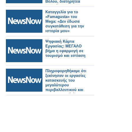
Βόλου, διατηρητέα
μνημεία
Καταγγελία για το
«Famagusta» του
Mega: «Δεν έδωσα
συγκατάθεση για την
ιστορία μου»
Ψηφιακή Κάρτα
Εργασίας: ΜΕΓΑΛΟ
βήμα η εφαρμογή σε
τουρισμό και εστίαση
Πληροφορηθήκαμε ότι
ξεκίνησαν οι εργασίες
κατασκευής του
μεγαλύτερου
περιβαλλοντικού και
αναπτυξιακού έργου
πνοής, του
βιολογικού
καθαρισμού Βάρνακα,
Κανδήλας και Μύτικα.