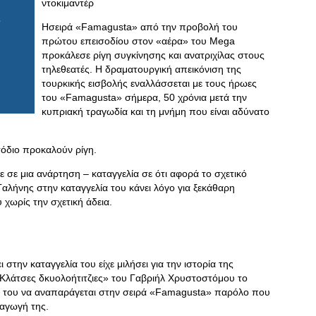
ντοκιμαντέρ
Ησειρά «Famagusta» από την προβολή του
πρώτου επεισοδίου στον «αέρα» του Mega
προκάλεσε ρίγη συγκίνησης και ανατριχίλας στους
τηλεθεατές. Η δραματουργική απεικόνιση της
τουρκικής εισβολής εναλλάσσεται με τους ήρωες
του «Famagusta» σήμερα, 50 χρόνια μετά την
κυπριακή τραγωδία και τη μνήμη που είναι αδύνατο
ισόδιο προκαλούν ρίγη.
σε μια ανάρτηση – καταγγελία σε ότι αφορά το σχετικό
Γαλήνης στην καταγγελία του κάνει λόγο για ξεκάθαρη
χωρίς την σχετική άδεια.
στην καταγγελία του είχε μιλήσει για την ιστορία της
 «Κλάτσες δκυολοήτιτζιες» του Γαβριήλ Χρυστοστόμου το
ρία του να αναπαράγεται στην σειρά «Famagusta» παρόλο που
αγωγή της.