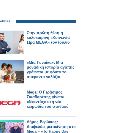
 ΑΡΘΡΑ
Στην πρώτη θέση η
καλοκαιρινή «Κοινωνία
Ώρα MEGA» τον Ιούλιο
«Μια Γυναίκα»: Μια
μοναδική ιστορία αγάπης
γράφεται με φόντο το
απέραντο γαλάζιο
Mega: Ο Γεράσιμος
Σκιαδαρέσης γίνεται…
«Νταντάς» στη νέα
κωμωδία του σταθμού
Δήμος Βερύκιος:
Διαψεύδει μετακίνηση στο
Mega – «Το Happy Day