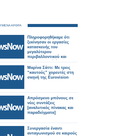
ΥΜΕΝΑ ΑΡΘΡΑ
Πληροφορηθήκαμε ότι
ξεκίνησαν οι εργασίες
κατασκευής του
μεγαλύτερου
περιβαλλοντικού και
αναπτυξιακού έργου
πνοής, του βιολογικού
Μαρίνα Σάττι: Με τρεις
καθαρισμού Βάρνακα,
“καυτούς” χορευτές στη
Κανδήλας και Μύτικα.
σκηνή της Eurovision
Απρόσμενο μπόνους σε
νέες συντάξεις
[αναλυτικός πίνακας και
παραδείγματα]
Συνεργασία έναντι
ανταγωνισμού σε καιρούς