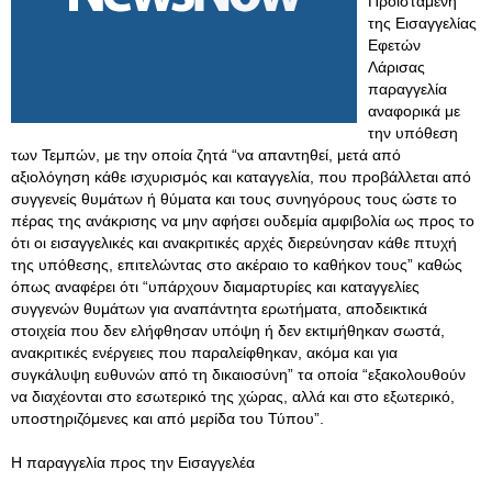
Προϊσταμένη
της Εισαγγελίας
Εφετών
Λάρισας
παραγγελία
αναφορικά με
την υπόθεση
των Τεμπών, με την οποία ζητά “να απαντηθεί, μετά από
αξιολόγηση κάθε ισχυρισμός και καταγγελία, που προβάλλεται από
συγγενείς θυμάτων ή θύματα και τους συνηγόρους τους ώστε το
πέρας της ανάκρισης να μην αφήσει ουδεμία αμφιβολία ως προς το
ότι οι εισαγγελικές και ανακριτικές αρχές διερεύνησαν κάθε πτυχή
της υπόθεσης, επιτελώντας στο ακέραιο το καθήκον τους” καθώς
όπως αναφέρει ότι “υπάρχουν διαμαρτυρίες και καταγγελίες
συγγενών θυμάτων για αναπάντητα ερωτήματα, αποδεικτικά
στοιχεία που δεν ελήφθησαν υπόψη ή δεν εκτιμήθηκαν σωστά,
ανακριτικές ενέργειες που παραλείφθηκαν, ακόμα και για
συγκάλυψη ευθυνών από τη δικαιοσύνη” τα οποία “εξακολουθούν
να διαχέονται στο εσωτερικό της χώρας, αλλά και στο εξωτερικό,
υποστηριζόμενες και από μερίδα του Τύπου”.
Η παραγγελία προς την Εισαγγελέα