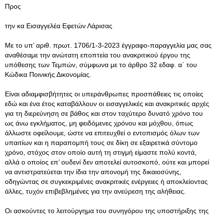
Προς
την κα Εισαγγελέα Εφετών Λάρισας
Με το υπ’ αριθ. πρωτ. 1706/1-3-2023 έγγραφο-παραγγελία μας σας
αναθέσαμε την ανώτατη εποπτεία του ανακριτικού έργου της
υπόθεσης των Τεμπών, σύμφωνα με το άρθρο 32 εδαφ. α΄ του
Κώδικα Ποινικής Δικονομίας.
Είναι αδιαμφισβήτητες οι υπεράνθρωπες προσπάθειες τις οποίες
εδώ και ένα έτος καταβάλλουν οι εισαγγελικές και ανακριτικές αρχές
για τη διερεύνηση σε βάθος και στον ταχύτερο δυνατό χρόνο του
ως άνω εγκλήματος, μη φειδόμενες χρόνου και μόχθου, όπως
άλλωστε οφείλουμε, ώστε να επιτευχθεί ο εντοπισμός όλων των
υπαιτίων και η παραπομπή τους σε δίκη σε εξαιρετικά σύντομο
χρόνο, στόχος στον οποίο αυτή τη στιγμή είμαστε πολύ κοντά,
αλλά ο οποίος επ’ ουδενί δεν αποτελεί αυτοσκοπό, ούτε και μπορεί
να αντιστρατεύεται την ίδια την απονομή της δικαιοσύνης,
οδηγώντας σε συγκεκριμένες ανακριτικές ενέργειες ή αποκλείοντας
άλλες, τυχόν επιβεβλημένες για την ανεύρεση της αλήθειας.
Οι ασκούντες το λειτούργημα του συνηγόρου της υποστήριξης της