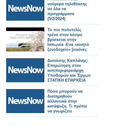
νούμερα τηλεθέασης
σε όλα τα
προγράμματα
(5/2/2024)
Το πιο πολυτελές
τρένο στον κόσμο
βρίσκεται στην
Ιαπωνία -Ενα «κινητό
ξενοδοχείο» [εικόνες
& βίντεο]
Διονύσης Καπλάνης:
Επερώτηση στον
αντιπεριφερειάρχη
Υποδομών και Έργων
ΣΤΑΤΙΚΗ ΕΠΑΡΚΕΙΑ
ΚΑΙ ΠΡΟΣΕΙΣΜΙΚΟΣ
ΕΛΕΓΧΟΣ ΚΤΙΡΙΩΝ
Πόσο μπορούν να
διατηρηθούν
αλλαντικά στην
κατάψυξη. Τι πρέπει
να γνωρίζετε