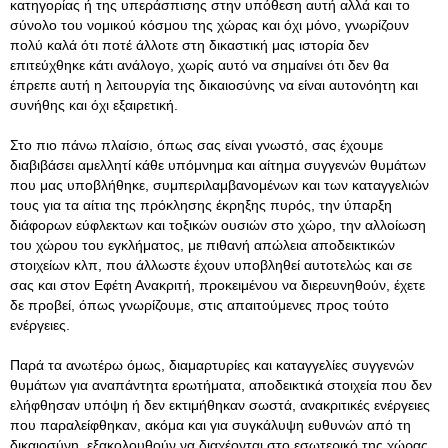
κατηγορίας ή της υπεράσπισης στην υπόθεση αυτή αλλά και το
σύνολο του νομικού κόσμου της χώρας και όχι μόνο, γνωρίζουν
πολύ καλά ότι ποτέ άλλοτε στη δικαστική μας ιστορία δεν
επιτεύχθηκε κάτι ανάλογο, χωρίς αυτό να σημαίνει ότι δεν θα
έπρεπε αυτή η λειτουργία της δικαιοσύνης να είναι αυτονόητη και
συνήθης και όχι εξαιρετική.
Στο πιο πάνω πλαίσιο, όπως σας είναι γνωστό, σας έχουμε
διαβιβάσει αμελλητί κάθε υπόμνημα και αίτημα συγγενών θυμάτων
που μας υποβλήθηκε, συμπεριλαμβανομένων και των καταγγελιών
τους για τα αίτια της πρόκλησης έκρηξης πυρός, την ύπαρξη
διάφορων εύφλεκτων και τοξικών ουσιών στο χώρο, την αλλοίωση
του χώρου του εγκλήματος, με πιθανή απώλεια αποδεικτικών
στοιχείων κλπ, που άλλωστε έχουν υποβληθεί αυτοτελώς και σε
σας και στον Εφέτη Ανακριτή, προκειμένου να διερευνηθούν, έχετε
δε προβεί, όπως γνωρίζουμε, στις απαιτούμενες προς τούτο
ενέργειες.
Παρά τα ανωτέρω όμως, διαμαρτυρίες και καταγγελίες συγγενών
θυμάτων για αναπάντητα ερωτήματα, αποδεικτικά στοιχεία που δεν
ελήφθησαν υπόψη ή δεν εκτιμήθηκαν σωστά, ανακριτικές ενέργειες
που παραλείφθηκαν, ακόμα και για συγκάλυψη ευθυνών από τη
δικαιοσύνη, εξακολουθούν να διαχέονται στο εσωτερικό της χώρας,