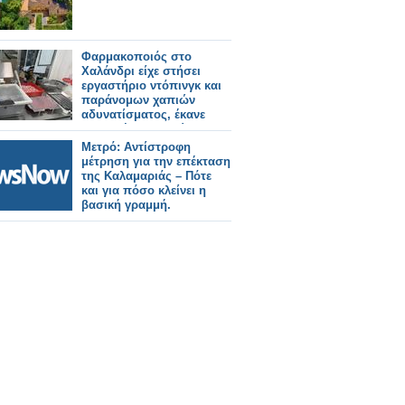
Φαρμακοποιός στο
Χαλάνδρι είχε στήσει
εργαστήριο ντόπινγκ και
παράνομων χαπιών
αδυνατίσματος, έκανε
εξαγωγές σε 90 χώρες με
τζίρο 1 εκατ. ευρώ
Μετρό: Αντίστροφη
μέτρηση για την επέκταση
της Καλαμαριάς – Πότε
και για πόσο κλείνει η
βασική γραμμή.