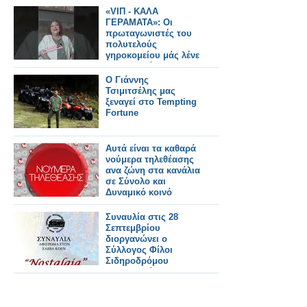
«VIΠ - ΚΑΛΑ
ΓΕΡΑΜΑΤΑ»: Oι
πρωταγωνιστές του
πολυτελούς
γηροκομείου μάς λένε
με τον δικό τους
μοναδικό τρόπο τι
Ο Γιάννης
σημαίνει για τον
Τσιμιτσέλης μας
καθένα «Καλά
ξεναγεί στο Tempting
Γεράματα»!
Fortune
Αυτά είναι τα καθαρά
νούμερα τηλεθέασης
ανα ζώνη στα κανάλια
σε Σύνολο και
Δυναμικό κοινό
(10/9/2024)
Συναυλία στις 28
Σεπτεμβρίου
διοργανώνει ο
Σύλλογος Φίλοι
Σιδηροδρόμου
Θεσσαλονίκης