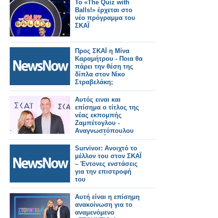
Το «The Quiz with
Balls!» έρχεται στο
νέο πρόγραμμα του
ΣΚΑΪ
Προς ΣΚΑΪ η Μίνα
Καραμήτρου - Ποια θα
πάρει την θέση της
δίπλα στον Νίκο
Στραβελάκη;
Αυτός ειναι και
επίσημα ο τίτλος της
νέας εκπομπής
Ζαμπέτογλου -
Αναγνωστόπουλου
στον ΣΚΑΪ - Δείτε το
τρειλερ
Survivor: Ανοιχτό το
μέλλον του στον ΣΚΑΪ
– Έντονες ενστάσεις
για την επιστροφή
του
Αυτή είναι η επίσημη
ανακοίνωση για το
αναμενόμενο